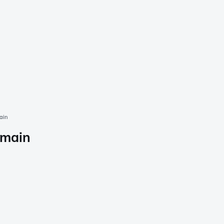
ain
 main