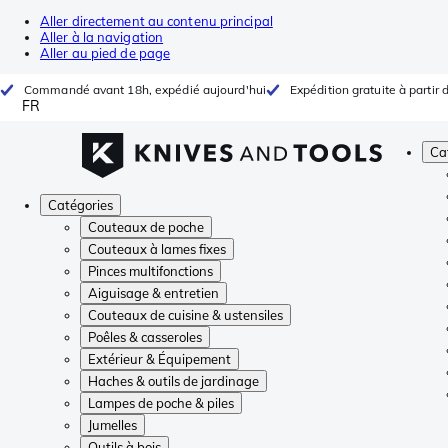
Aller directement au contenu principal
Aller à la navigation
Aller au pied de page
Commandé avant 18h, expédié aujourd'hui
Expédition gratuite à partir 
FR
Ca
Catégories
Couteaux de poche
Couteaux à lames fixes
Pinces multifonctions
Aiguisage & entretien
Couteaux de cuisine & ustensiles
Poêles & casseroles
Extérieur & Équipement
Haches & outils de jardinage
Lampes de poche & piles
Jumelles
Outils à bois