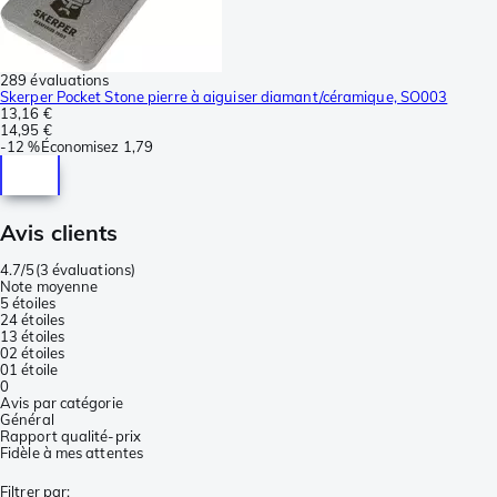
289 évaluations
Skerper Pocket Stone pierre à aiguiser diamant/céramique, SO003
13,16 €
14,95 €
-
12 %
Économisez
1,79
Avis clients
4.7/5
(
3 évaluations
)
Note moyenne
5 étoiles
2
4 étoiles
1
3 étoiles
0
2 étoiles
0
1 étoile
0
Avis par catégorie
Général
Rapport qualité-prix
Fidèle à mes attentes
Filtrer par
: