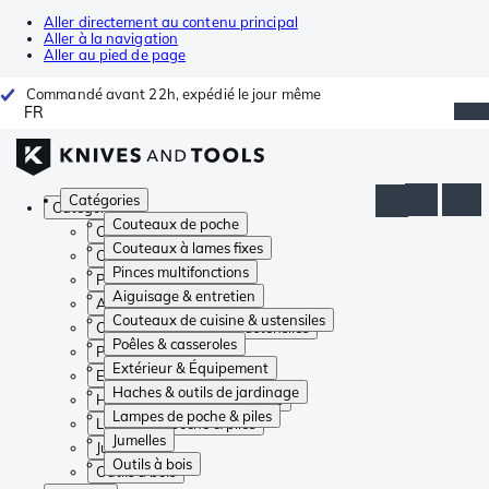
Aller directement au contenu principal
Aller à la navigation
Aller au pied de page
Commandé avant 22h, expédié le jour même
FR
Catégories
Catégories
Couteaux de poche
Couteaux de poche
Couteaux à lames fixes
Couteaux à lames fixes
Pinces multifonctions
Pinces multifonctions
Aiguisage & entretien
Aiguisage & entretien
Couteaux de cuisine & ustensiles
Couteaux de cuisine & ustensiles
Poêles & casseroles
Poêles & casseroles
Extérieur & Équipement
Extérieur & Équipement
Haches & outils de jardinage
Haches & outils de jardinage
Lampes de poche & piles
Lampes de poche & piles
Jumelles
Jumelles
Outils à bois
Outils à bois