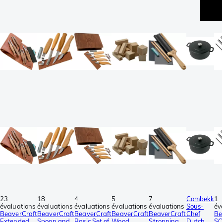
23
18
4
5
7
Combekk
1
évaluations
évaluations
évaluations
évaluations
évaluations
Sous-
év
BeaverCraft
BeaverCraft
BeaverCraft
BeaverCraft
BeaverCraft
Chef
Be
Extended
Spoon and
Basic Set of
Wood
Stropping
Dutch
S