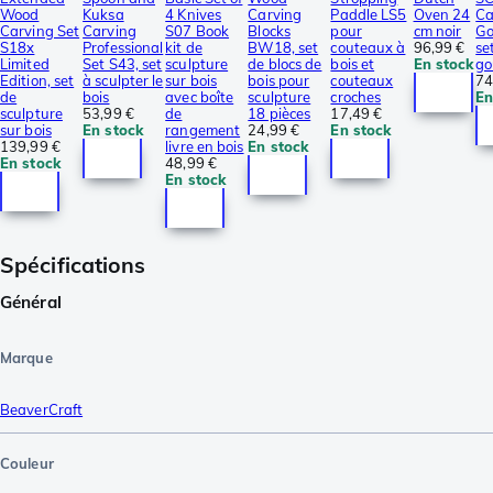
Wood
Kuksa
4 Knives
Carving
Paddle LS5
Oven 24
Ca
Carving Set
Carving
S07 Book
Blocks
pour
cm noir
Go
S18x
Professional
kit de
BW18, set
couteaux à
96,99 €
se
Limited
Set S43, set
sculpture
de blocs de
bois et
En stock
go
Edition, set
à sculpter le
sur bois
bois pour
couteaux
74
de
bois
avec boîte
sculpture
croches
En
sculpture
53,99 €
de
18 pièces
17,49 €
sur bois
En stock
rangement
24,99 €
En stock
139,99 €
livre en bois
En stock
En stock
48,99 €
En stock
Spécifications
Général
Marque
BeaverCraft
Couleur