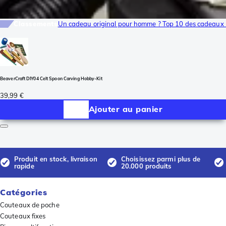
Classements
Un cadeau original pour homme ? Top 10 des cadeaux 
BeaverCraft DIY04 Celt Spoon Carving Hobby-Kit
39,99 €
Ajouter au panier
Produit en stock, livraison
Choisissez parmi plus de
rapide
20.000 produits
Catégories
Couteaux de poche
Couteaux fixes