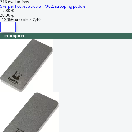
216 évaluations
Skerper Pocket Strop STP002, stropping paddle
17,60 €
20,00 €
-
12 %
Économisez
2,40
champion