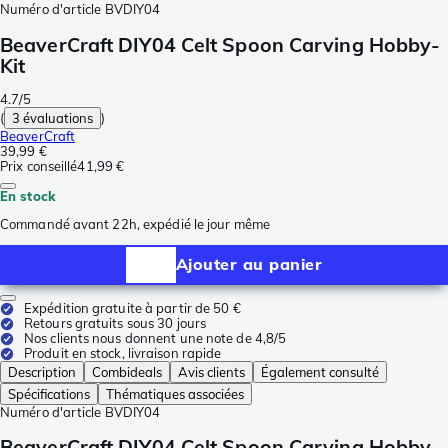
Numéro d'article
BVDIY04
BeaverCraft DIY04 Celt Spoon Carving Hobby-
Kit
4.7/5
(
3 évaluations
)
BeaverCraft
39,99 €
Prix conseillé
41,99 €
En stock
Commandé avant 22h, expédié le jour même
Ajouter au panier
Expédition gratuite à partir de 50 €
Retours gratuits sous 30 jours
Nos clients nous donnent une note de 4,8/5
Produit en stock, livraison rapide
Description
Combideals
Avis clients
Également consulté
Spécifications
Thématiques associées
Numéro d'article
BVDIY04
BeaverCraft DIY04 Celt Spoon Carving Hobby-