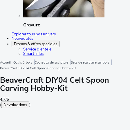
Gravure
Explorer tous nos univers
Nouveautés
Promos & offres spéciales
Service clièntele
Smart infos
Accueil
Outils à bois
Couteaux de sculpture
Sets de sculpture sur bois
BeaverCraft DIY04 Celt Spoon Carving Hobby-Kit
BeaverCraft DIY04 Celt Spoon
Carving Hobby-Kit
4.7/5
(
3 évaluations
)