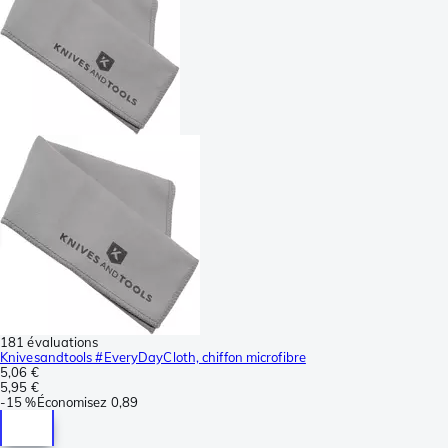
181 évaluations
Knivesandtools #EveryDayCloth, chiffon microfibre
5,06 €
5,95 €
-
15 %
Économisez
0,89