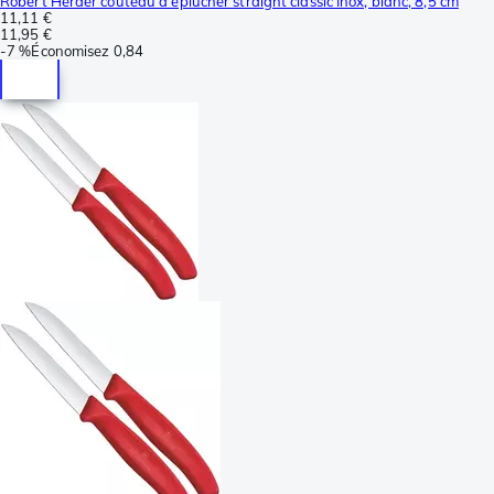
Robert Herder couteau à éplucher straight classic Inox, blanc, 8,5 cm
11,11 €
11,95 €
-
7 %
Économisez
0,84