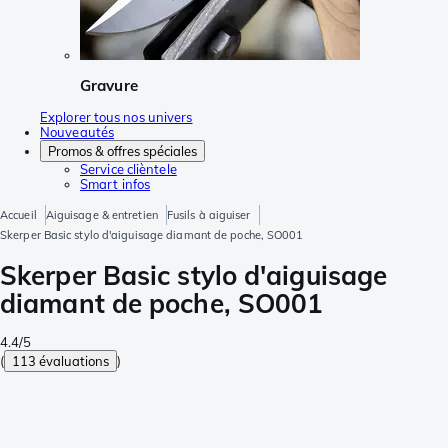
Gravure
Explorer tous nos univers
Nouveautés
Promos & offres spéciales
Service clièntele
Smart infos
Accueil
Aiguisage & entretien
Fusils à aiguiser
Skerper Basic stylo d'aiguisage diamant de poche, SO001
Skerper Basic stylo d'aiguisage
diamant de poche, SO001
4.4/5
(
113 évaluations
)