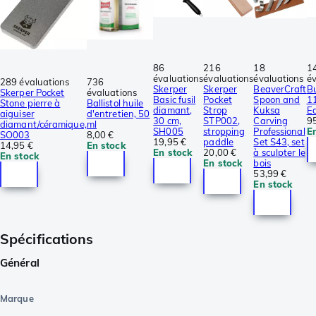
86
216
18
1
évaluations
évaluations
évaluations
év
289 évaluations
736
Skerper
Skerper
BeaverCraft
B
Skerper Pocket
évaluations
Basic fusil
Pocket
Spoon and
11
Stone pierre à
Ballistol huile
diamant,
Strop
Kuksa
Ed
aiguiser
d'entretien, 50
30 cm,
STP002,
Carving
95
diamant/céramique,
ml
SH005
stropping
Professional
E
SO003
8,00 €
19,95 €
paddle
Set S43, set
14,95 €
En stock
En stock
20,00 €
à sculpter le
En stock
En stock
bois
53,99 €
En stock
Spécifications
Général
Marque