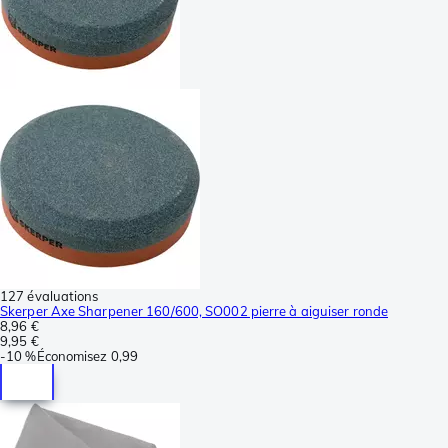
127 évaluations
Skerper Axe Sharpener 160/600, SO002 pierre à aiguiser ronde
8,96 €
9,95 €
-
10 %
Économisez
0,99