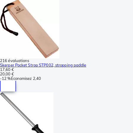
216 évaluations
Skerper Pocket Strop STP002, stropping paddle
17,60 €
20,00 €
-
12 %
Économisez
2,40