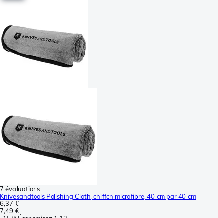
7 évaluations
Knivesandtools Polishing Cloth, chiffon microfibre, 40 cm par 40 cm
6,37 €
7,49 €
-
15 %
Économisez
1,12