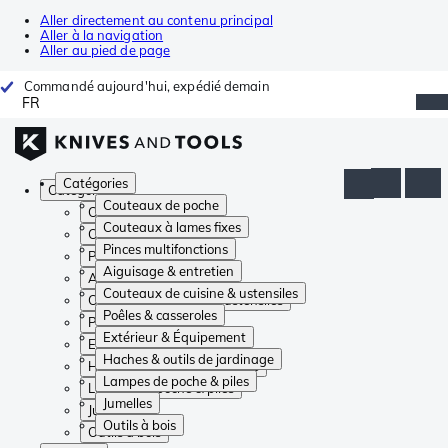
Aller directement au contenu principal
Aller à la navigation
Aller au pied de page
Commandé aujourd'hui, expédié demain
FR
Catégories
Catégories
Couteaux de poche
Couteaux de poche
Couteaux à lames fixes
Couteaux à lames fixes
Pinces multifonctions
Pinces multifonctions
Aiguisage & entretien
Aiguisage & entretien
Couteaux de cuisine & ustensiles
Couteaux de cuisine & ustensiles
Poêles & casseroles
Poêles & casseroles
Extérieur & Équipement
Extérieur & Équipement
Haches & outils de jardinage
Haches & outils de jardinage
Lampes de poche & piles
Lampes de poche & piles
Jumelles
Jumelles
Outils à bois
Outils à bois