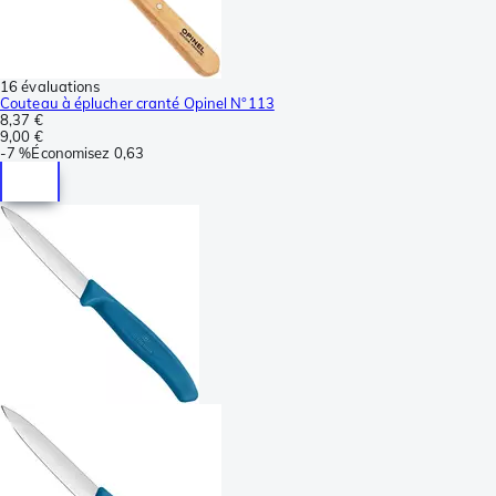
16 évaluations
Couteau à éplucher cranté Opinel N°113
8,37 €
9,00 €
-
7 %
Économisez
0,63