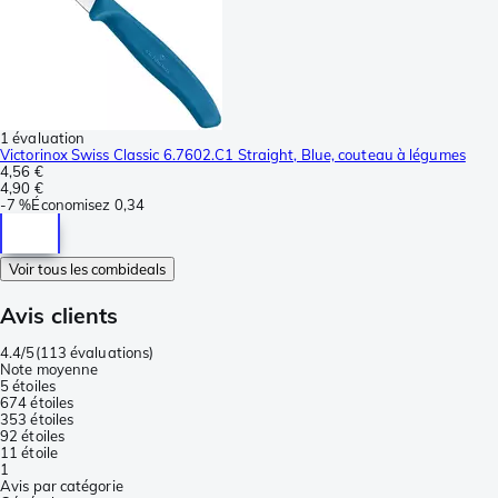
1 évaluation
Victorinox Swiss Classic 6.7602.C1 Straight, Blue, couteau à légumes
4,56 €
4,90 €
-
7 %
Économisez
0,34
Voir tous les combideals
Avis clients
4.4/5
(
113 évaluations
)
Note moyenne
5 étoiles
67
4 étoiles
35
3 étoiles
9
2 étoiles
1
1 étoile
1
Avis par catégorie