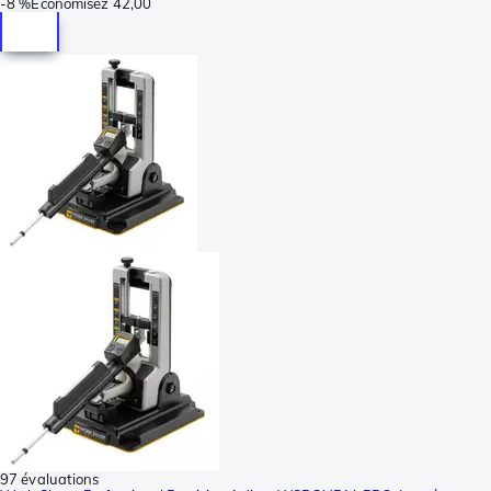
-
8 %
Économisez
42,00
97 évaluations