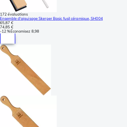
172 évaluations
Ensemble d'aiguisage Skerper Basic fusil céramique, SH004
65,87 €
74,85 €
-
12 %
Économisez
8,98