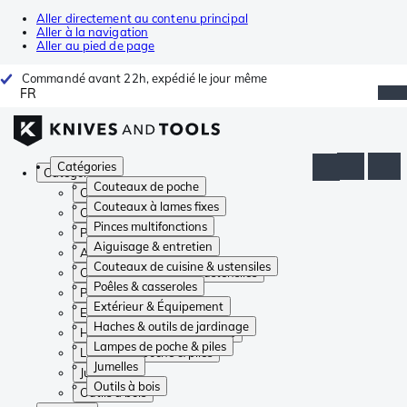
Aller directement au contenu principal
Aller à la navigation
Aller au pied de page
Commandé avant 22h, expédié le jour même
FR
Catégories
Catégories
Couteaux de poche
Couteaux de poche
Couteaux à lames fixes
Couteaux à lames fixes
Pinces multifonctions
Pinces multifonctions
Aiguisage & entretien
Aiguisage & entretien
Couteaux de cuisine & ustensiles
Couteaux de cuisine & ustensiles
Poêles & casseroles
Poêles & casseroles
Extérieur & Équipement
Extérieur & Équipement
Haches & outils de jardinage
Haches & outils de jardinage
Lampes de poche & piles
Lampes de poche & piles
Jumelles
Jumelles
Outils à bois
Outils à bois