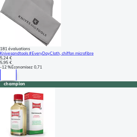
181 évaluations
Knivesandtools #EveryDayCloth, chiffon microfibre
5,24 €
5,95 €
-
12 %
Économisez
0,71
champion