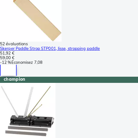
52 évaluations
Skerper Paddle Strop STP001, lisse, stropping paddle
51,92 €
59,00 €
-
12 %
Économisez
7,08
champion