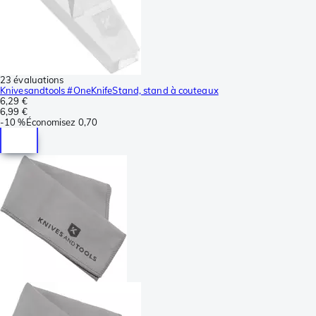
23 évaluations
Knivesandtools #OneKnifeStand, stand à couteaux
6,29 €
6,99 €
-
10 %
Économisez
0,70