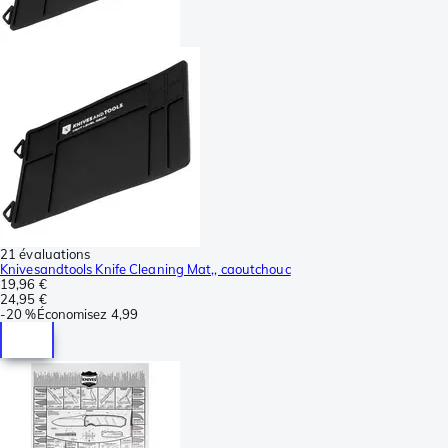
21 évaluations
Knivesandtools Knife Cleaning Mat,, caoutchouc
19,96 €
24,95 €
-
20 %
Économisez
4,99