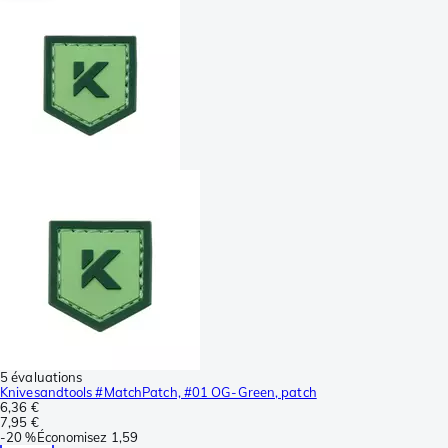
5 évaluations
Knivesandtools #MatchPatch, #01 OG-Green, patch
6,36 €
7,95 €
-
20 %
Économisez
1,59