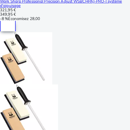
Work Sharp Professional Precision Adjust WSBCHPAJ-PRO-I système
d'aiguisage
321,95 €
349,95 €
-
8 %
Économisez
28,00