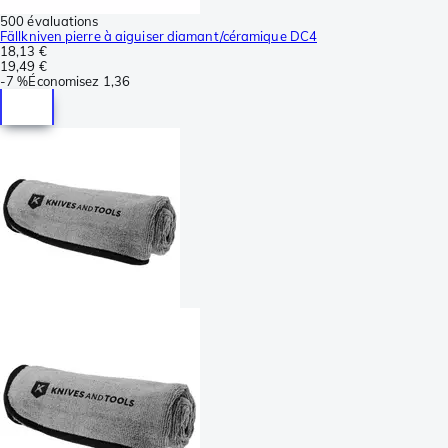
500 évaluations
Fällkniven pierre à aiguiser diamant/céramique DC4
18,13 €
19,49 €
-
7 %
Économisez
1,36