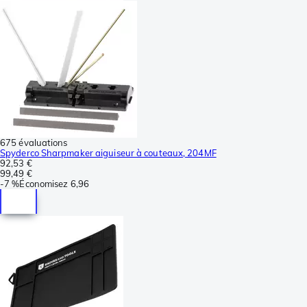
675 évaluations
Spyderco Sharpmaker aiguiseur à couteaux, 204MF
92,53 €
99,49 €
-
7 %
Économisez
6,96