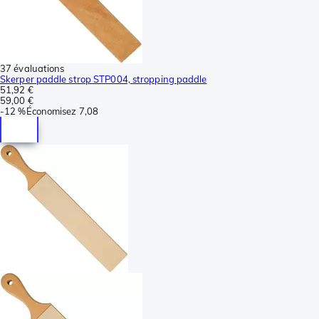
37 évaluations
Skerper paddle strop STP004, stropping paddle
51,92 €
59,00 €
-
12 %
Économisez
7,08