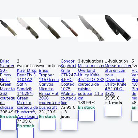
Brisa
2
3
Condor
3 évaluations
1 évaluation
5
Skinner
évaluations
évaluations
Kephart
Messermeister
Messermeister
éva
90 -
Kizer Drop
Brisa
Knife
Overland
étui en cuir
Vic
Elmax
Bear Fix 3,
Trapper
CTK247-
Utility Knife
pour
Ve
Flat -
1101A2,
115 Green
4.5HC
4.5″ OLO-332
l'Overland
Pro
Green
Satin
Canvas
Coated
couteau de
Utility Knife
4.
Micarta
Sandvik
Micarta
1075,
cuisine
4.5”, OLO-
Bla
362
14C28N,
Elmax Flat
Walnut,
outdoor, 11.5
332S
de
couteau
Green
2066
couteau
cm
39,95 €
mal
de
Micarta,
couteau de
fixe
189,99 €
± 1 mois
48,
chasse
couteau de
bushcraft
72,99 €
En stock
En 
208,49 €
bushcraft,
231,39 €
± 3
En stock
Azo design
En stock
jours
74,99 €
En stock