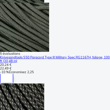
5 évaluations
Knivesandtools 550 Paracord Type III Military Spec RG1167H, foliage, 100
ft (30,48 m)
20,24 €
22,49 €
-
10 %
Économisez
2,25