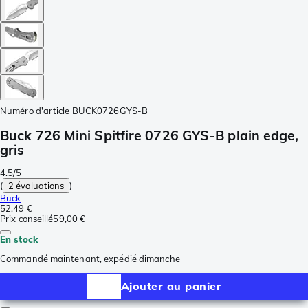
Numéro d'article
BUCK0726GYS-B
Buck 726 Mini Spitfire 0726 GYS-B plain edge,
gris
4.5/5
(
2 évaluations
)
Buck
52,49 €
Prix conseillé
59,00 €
En stock
Commandé maintenant, expédié dimanche
Ajouter au panier