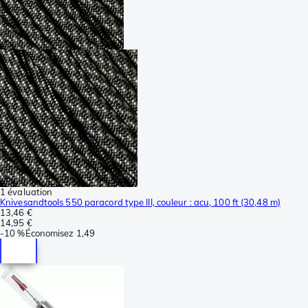
1 évaluation
Knivesandtools 550 paracord type III, couleur : acu, 100 ft (30,48 m)
13,46 €
14,95 €
-
10 %
Économisez
1,49