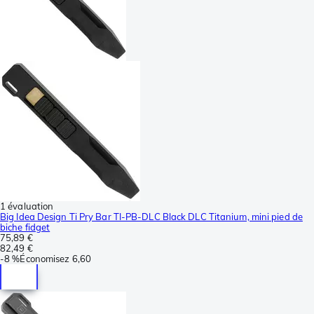
1 évaluation
Big Idea Design Ti Pry Bar TI-PB-DLC Black DLC Titanium, mini pied de
biche fidget
75,89 €
82,49 €
-
8 %
Économisez
6,60