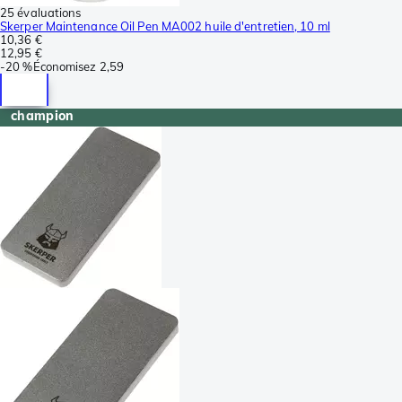
25 évaluations
Skerper Maintenance Oil Pen MA002 huile d'entretien, 10 ml
10,36 €
12,95 €
-
20 %
Économisez
2,59
champion