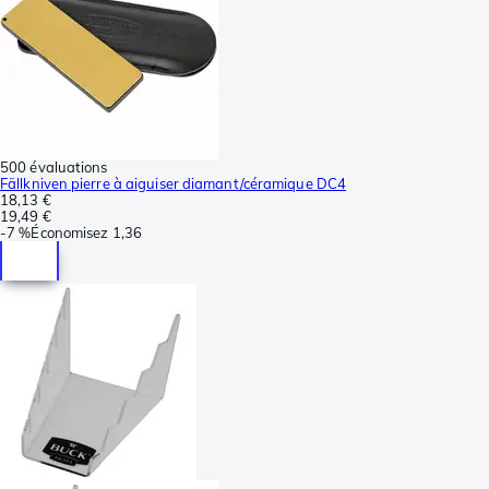
500 évaluations
Fällkniven pierre à aiguiser diamant/céramique DC4
18,13 €
19,49 €
-
7 %
Économisez
1,36