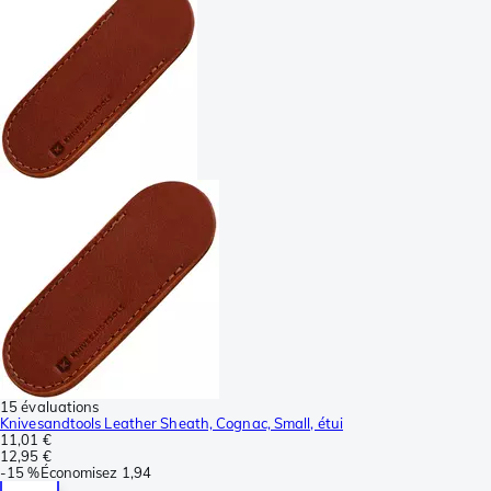
15 évaluations
Knivesandtools Leather Sheath, Cognac, Small, étui
11,01 €
12,95 €
-
15 %
Économisez
1,94