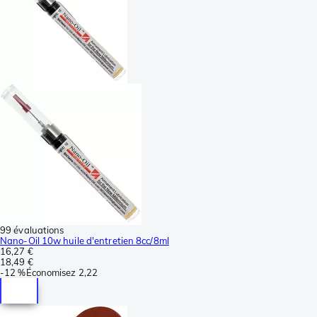
99 évaluations
Nano-Oil 10w huile d'entretien 8cc/8ml
16,27 €
18,49 €
-
12 %
Économisez
2,22