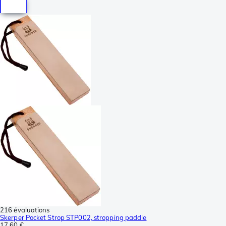
216 évaluations
Skerper Pocket Strop STP002, stropping paddle
17,60 €