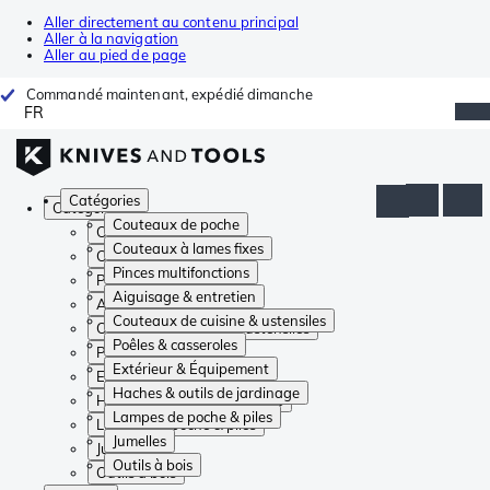
Aller directement au contenu principal
Aller à la navigation
Aller au pied de page
Commandé maintenant, expédié dimanche
FR
Catégories
Catégories
Couteaux de poche
Couteaux de poche
Couteaux à lames fixes
Couteaux à lames fixes
Pinces multifonctions
Pinces multifonctions
Aiguisage & entretien
Aiguisage & entretien
Couteaux de cuisine & ustensiles
Couteaux de cuisine & ustensiles
Poêles & casseroles
Poêles & casseroles
Extérieur & Équipement
Extérieur & Équipement
Haches & outils de jardinage
Haches & outils de jardinage
Lampes de poche & piles
Lampes de poche & piles
Jumelles
Jumelles
Outils à bois
Outils à bois