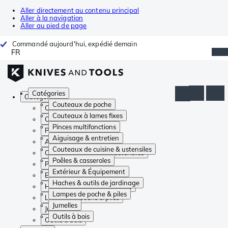
Aller directement au contenu principal
Aller à la navigation
Aller au pied de page
Commandé aujourd'hui, expédié demain
FR
Catégories
Catégories
Couteaux de poche
Couteaux de poche
Couteaux à lames fixes
Couteaux à lames fixes
Pinces multifonctions
Pinces multifonctions
Aiguisage & entretien
Aiguisage & entretien
Couteaux de cuisine & ustensiles
Couteaux de cuisine & ustensiles
Poêles & casseroles
Poêles & casseroles
Extérieur & Équipement
Extérieur & Équipement
Haches & outils de jardinage
Haches & outils de jardinage
Lampes de poche & piles
Lampes de poche & piles
Jumelles
Jumelles
Outils à bois
Outils à bois