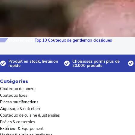
Classements
Top 10 Couteaux de gentleman classiques
Produit en stock, livraison
Choisissez parmi plus de
rapide
20.000 produits
Catégories
Couteaux de poche
Couteaux fixes
Pinces multifonctions
Aiguisage & entretien
Couteaux de cuisine & ustensiles
Poêles & casseroles
Extérieur & Équipement
Haches & outils de jardinage