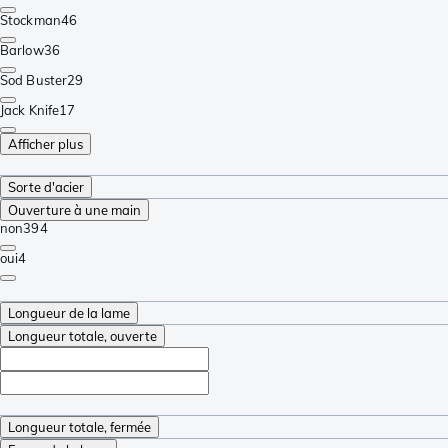
Stockman
46
Barlow
36
Sod Buster
29
Jack Knife
17
Afficher plus
Sorte d'acier
Ouverture à une main
non
394
oui
4
Longueur de la lame
Longueur totale, ouverte
Longueur totale, fermée