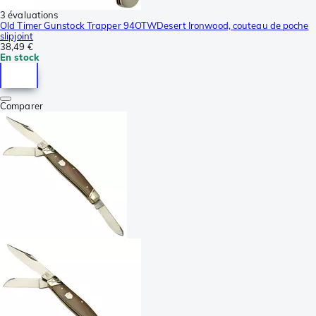
3 évaluations
Old Timer Gunstock Trapper 94OTWDesert Ironwood, couteau de poche
slipjoint
38,49 €
En stock
Comparer