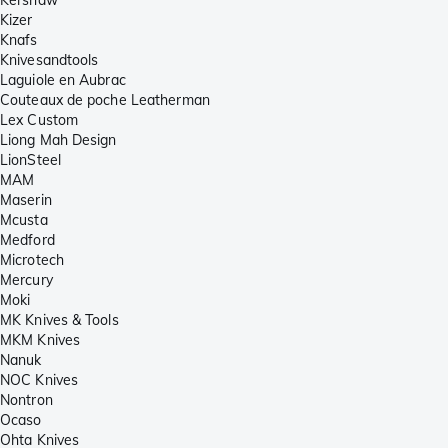
Kershaw
Kizer
Knafs
Knivesandtools
Laguiole en Aubrac
Couteaux de poche Leatherman
Lex Custom
Liong Mah Design
LionSteel
MAM
Maserin
Mcusta
Medford
Microtech
Mercury
Moki
MK Knives & Tools
MKM Knives
Nanuk
NOC Knives
Nontron
Ocaso
Ohta Knives