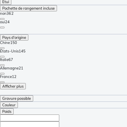
Étui
Pochette de rangement incluse
non
362
oui
24
Pays d'origine
Chine
150
États-Unis
145
Italie
67
Allemagne
21
France
12
Afficher plus
Gravure possible
Couleur
Poids