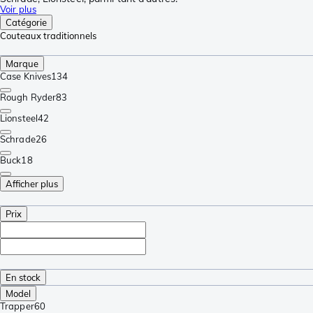
Voir plus
Catégorie
Couteaux traditionnels
Marque
Case Knives
134
Rough Ryder
83
Lionsteel
42
Schrade
26
Buck
18
Afficher plus
Prix
En stock
Model
Trapper
60