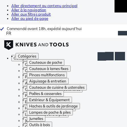
Aller directement au contenu principal
Aller à la navigation
Aller aux filtres produit
Aller au pied de page
Commandé avant 18h, expédié aujourd'hui
FR
Catégories
Catégories
Couteaux de poche
Couteaux de poche
Couteaux à lames fixes
Couteaux à lames fixes
Pinces multifonctions
Pinces multifonctions
Aiguisage & entretien
Aiguisage & entretien
Couteaux de cuisine & ustensiles
Couteaux de cuisine & ustensiles
Poêles & casseroles
Poêles & casseroles
Extérieur & Équipement
Extérieur & Équipement
Haches & outils de jardinage
Haches & outils de jardinage
Lampes de poche & piles
Lampes de poche & piles
Jumelles
Jumelles
Outils à bois
Outils à bois