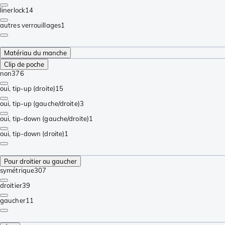
linerlock
14
autres verrouillages
1
Matériau du manche
Clip de poche
non
376
oui, tip-up (droite)
15
oui, tip-up (gauche/droite)
3
oui, tip-down (gauche/droite)
1
oui, tip-down (droite)
1
Pour droitier ou gaucher
symétrique
307
droitier
39
gaucher
11