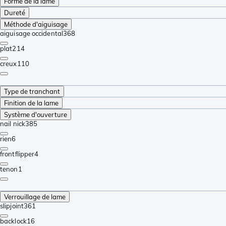
Forme de la lame
Dureté
Méthode d'aiguisage
aiguisage occidental
368
plat
214
creux
110
Type de tranchant
Finition de la lame
Système d'ouverture
nail nick
385
rien
6
frontflipper
4
tenon
1
Verrouillage de lame
slipjoint
361
backlock
16