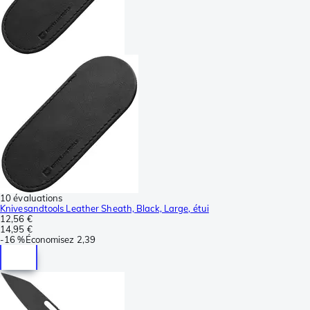
10 évaluations
Knivesandtools Leather Sheath, Black, Large, étui
12,56 €
14,95 €
-
16 %
Économisez
2,39