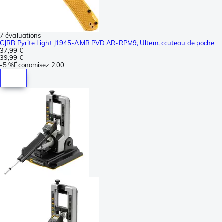
7 évaluations
CJRB Pyrite Light J1945-AMB PVD AR-RPM9, Ultem, couteau de poche
37,99 €
39,99 €
-
5 %
Économisez
2,00