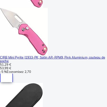
CJRB Mini Pyrite J1933-PK, Satin AR-RPM9, Pink Aluminium, couteau de
poche
51,29 €
53,99 €
-
5 %
Économisez
2,70