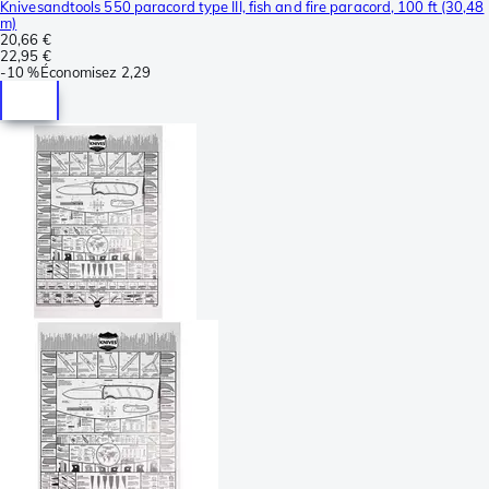
Knivesandtools 550 paracord type III, fish and fire paracord, 100 ft (30,48
m)
20,66 €
22,95 €
-
10 %
Économisez
2,29