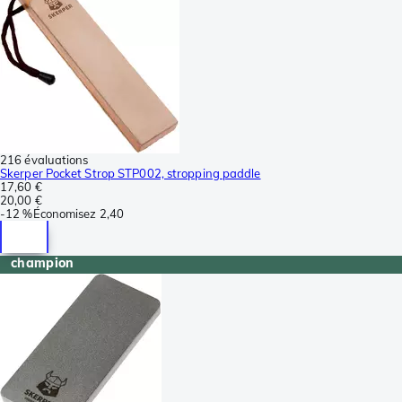
216 évaluations
Skerper Pocket Strop STP002, stropping paddle
17,60 €
20,00 €
-
12 %
Économisez
2,40
champion