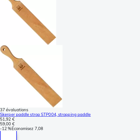
37 évaluations
Skerper paddle strop STP004, stropping paddle
51,92 €
59,00 €
-
12 %
Économisez
7,08