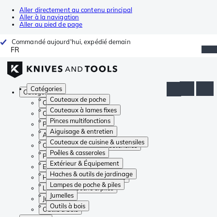
Aller directement au contenu principal
Aller à la navigation
Aller au pied de page
Commandé aujourd'hui, expédié demain
FR
Catégories
Catégories
Couteaux de poche
Couteaux de poche
Couteaux à lames fixes
Couteaux à lames fixes
Pinces multifonctions
Pinces multifonctions
Aiguisage & entretien
Aiguisage & entretien
Couteaux de cuisine & ustensiles
Couteaux de cuisine & ustensiles
Poêles & casseroles
Poêles & casseroles
Extérieur & Équipement
Extérieur & Équipement
Haches & outils de jardinage
Haches & outils de jardinage
Lampes de poche & piles
Lampes de poche & piles
Jumelles
Jumelles
Outils à bois
Outils à bois