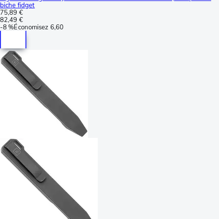
biche fidget
75,89 €
82,49 €
-
8 %
Économisez
6,60