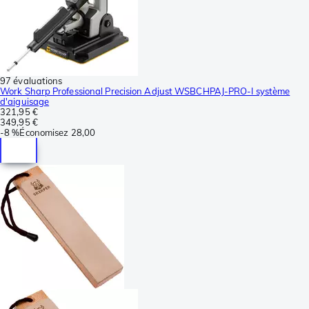
97 évaluations
Work Sharp Professional Precision Adjust WSBCHPAJ-PRO-I système
d'aiguisage
321,95 €
349,95 €
-
8 %
Économisez
28,00