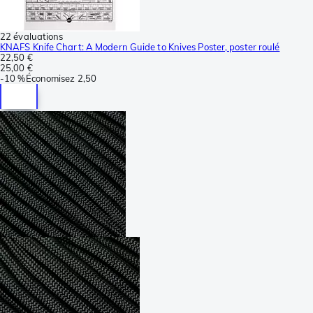
22 évaluations
KNAFS Knife Chart: A Modern Guide to Knives Poster, poster roulé
22,50 €
25,00 €
-
10 %
Économisez
2,50