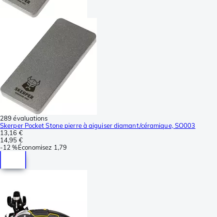
289 évaluations
Skerper Pocket Stone pierre à aiguiser diamant/céramique, SO003
13,16 €
14,95 €
-
12 %
Économisez
1,79