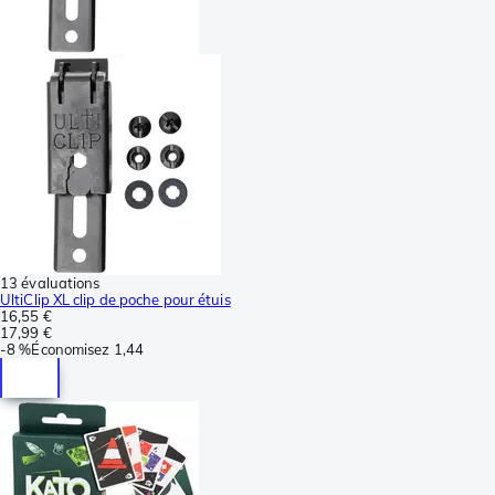
13 évaluations
UltiClip XL clip de poche pour étuis
16,55 €
17,99 €
-
8 %
Économisez
1,44