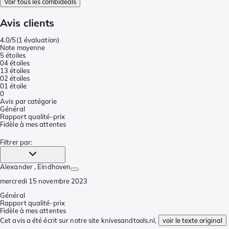
Voir tous les combideals
Avis clients
4.0/5
(
1 évaluation
)
Note moyenne
5 étoiles
0
4 étoiles
1
3 étoiles
0
2 étoiles
0
1 étoile
0
Avis par catégorie
Général
Rapport qualité-prix
Fidèle à mes attentes
Filtrer par
:
Alexander
, Eindhoven
mercredi 15 novembre 2023
Général
Rapport qualité-prix
Fidèle à mes attentes
Cet avis a été écrit sur notre site knivesandtools.nl,
voir le texte original