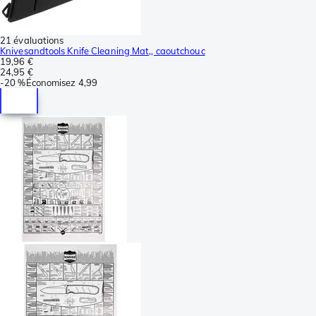
21 évaluations
Knivesandtools Knife Cleaning Mat,, caoutchouc
19,96 €
24,95 €
-
20 %
Économisez
4,99