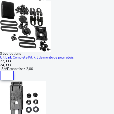
3 évaluations
UltiLink Complete Kit, kit de montage pour étuis
22,99 €
24,99 €
-
8 %
Économisez
2,00