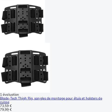
1 évaluation
Blade-Tech Thigh Rig, sangles de montage pour étuis et holsters de
cuisse
73,59 €
79,99 €