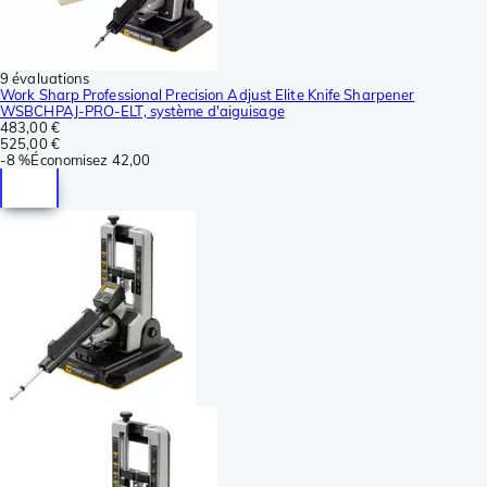
9 évaluations
Work Sharp Professional Precision Adjust Elite Knife Sharpener
WSBCHPAJ-PRO-ELT, système d'aiguisage
483,00 €
525,00 €
-
8 %
Économisez
42,00