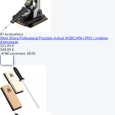
97 évaluations
Work Sharp Professional Precision Adjust WSBCHPAJ-PRO-I système
d'aiguisage
321,95 €
349,95 €
-
8 %
Économisez
28,00