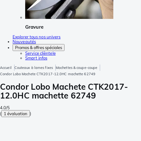
Gravure
Explorer tous nos univers
Nouveautés
Promos & offres spéciales
Service clièntele
Smart infos
Accueil
Couteaux à lames fixes
Machettes & coupe-coupe
Condor Lobo Machete CTK2017-12.0HC machette 62749
Condor Lobo Machete CTK2017-
12.0HC machette 62749
4.0/5
(
1 évaluation
)