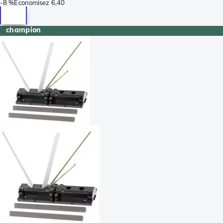
-
8 %
Économisez
6,40
champion