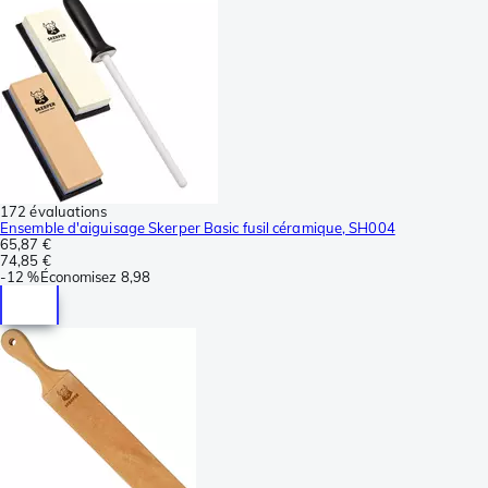
172 évaluations
Ensemble d'aiguisage Skerper Basic fusil céramique, SH004
65,87 €
74,85 €
-
12 %
Économisez
8,98