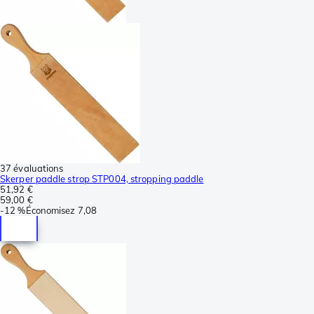
37 évaluations
Skerper paddle strop STP004, stropping paddle
51,92 €
59,00 €
-
12 %
Économisez
7,08