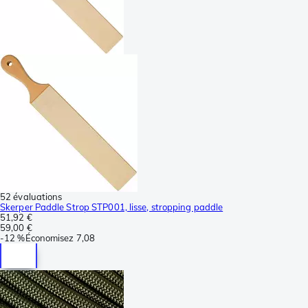
52 évaluations
Skerper Paddle Strop STP001, lisse, stropping paddle
51,92 €
59,00 €
-
12 %
Économisez
7,08