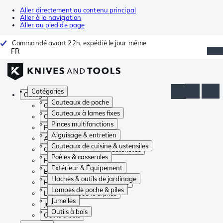
Aller directement au contenu principal
Aller à la navigation
Aller au pied de page
Commandé avant 22h, expédié le jour même
FR
Catégories
Catégories
Couteaux de poche
Couteaux de poche
Couteaux à lames fixes
Couteaux à lames fixes
Pinces multifonctions
Pinces multifonctions
Aiguisage & entretien
Aiguisage & entretien
Couteaux de cuisine & ustensiles
Couteaux de cuisine & ustensiles
Poêles & casseroles
Poêles & casseroles
Extérieur & Équipement
Extérieur & Équipement
Haches & outils de jardinage
Haches & outils de jardinage
Lampes de poche & piles
Lampes de poche & piles
Jumelles
Jumelles
Outils à bois
Outils à bois