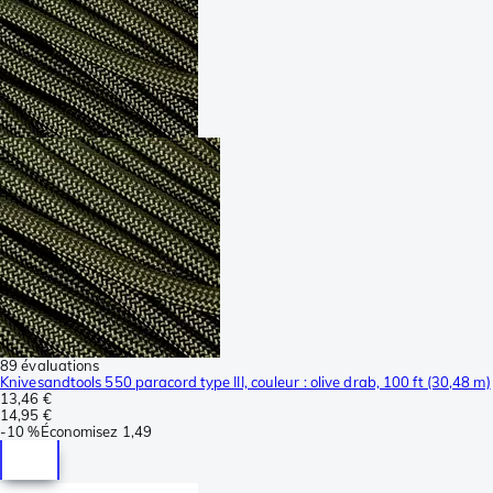
89 évaluations
Knivesandtools 550 paracord type III, couleur : olive drab, 100 ft (30,48 m)
13,46 €
14,95 €
-
10 %
Économisez
1,49