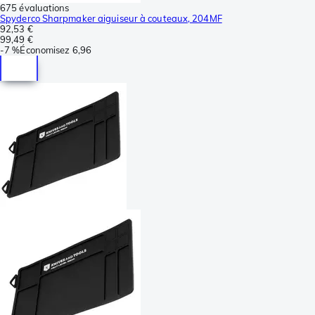
675 évaluations
Spyderco Sharpmaker aiguiseur à couteaux, 204MF
92,53 €
99,49 €
-
7 %
Économisez
6,96