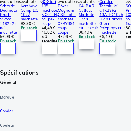
évaluations
évaluations
SOGfari
évaluations
évaluations
Condor
év
Schrade
Kershaw
13"
Böker
KA-BAR
TerraKukri
SO
Decimate
Camp 10,
machete,
Magnum
Cutlass
CTK2862-
Pri
Brush
1077
MC01-N,
CSB Latin
Machete
13AHC 1075
F0
Sword
machette
coupe-
Machete
1248
High Carbon,
co
1182525
83,99 €
coupe
02RY691
machette,
Green
fix
noir,
En stock
44,49 €
coupe-
étui en cuir
Polypropylene,
80
machette
46,82 €
coupe
98,49 €
machette
± 
56,99 €
± 1
45,99 €
En stock
66,49 €
se
En stock
semaine
En stock
En stock
Spécifications
Général
Marque
Condor
Couleur