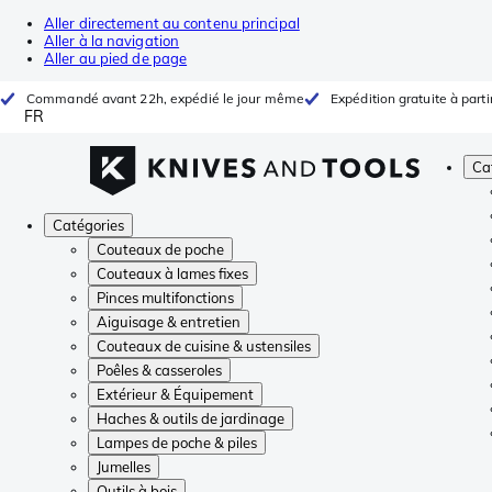
Aller directement au contenu principal
Aller à la navigation
Aller au pied de page
Commandé avant 22h, expédié le jour même
Expédition gratuite à parti
FR
Ca
Catégories
Couteaux de poche
Couteaux à lames fixes
Pinces multifonctions
Aiguisage & entretien
Couteaux de cuisine & ustensiles
Poêles & casseroles
Extérieur & Équipement
Haches & outils de jardinage
Lampes de poche & piles
Jumelles
Outils à bois