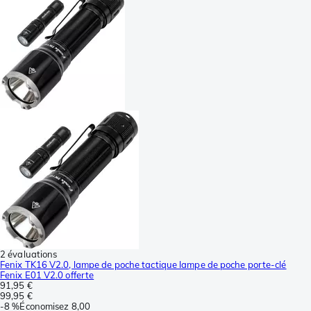
2 évaluations
Fenix TK16 V2.0, lampe de poche tactique lampe de poche porte-clé
Fenix E01 V2.0 offerte
91,95 €
99,95 €
-
8 %
Économisez
8,00