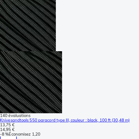
140 évaluations
Knivesandtools 550 paracord type III, couleur : black, 100 ft (30,48 m)
13,75 €
14,95 €
-
8 %
Économisez
1,20