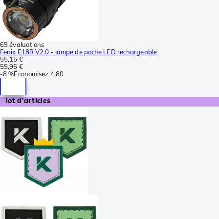
69 évaluations
Fenix E18R V2.0 - lampe de poche LED rechargeable
55,15 €
59,95 €
-
8 %
Économisez
4,80
lot d'articles