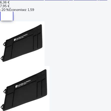
6,36 €
7,95 €
-
20 %
Économisez
1,59