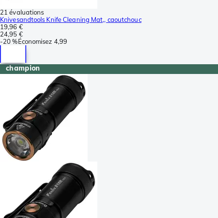
21 évaluations
Knivesandtools Knife Cleaning Mat,, caoutchouc
19,96 €
24,95 €
-
20 %
Économisez
4,99
champion