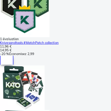
1 évaluation
Knivesandtools #MatchPatch collection
11,96 €
14,95 €
-
20 %
Économisez
2,99