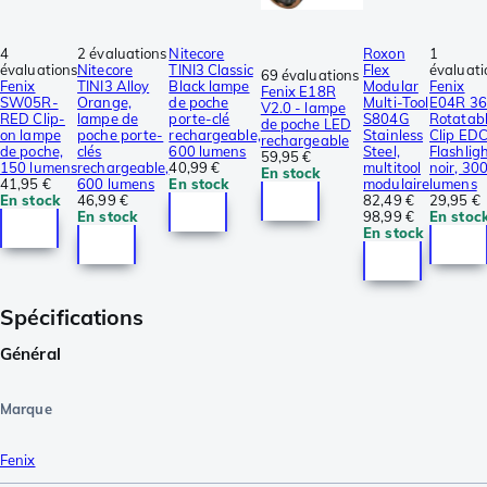
4
2 évaluations
Nitecore
Roxon
1
évaluations
Nitecore
TINI3 Classic
Flex
évaluati
69 évaluations
Fenix
TINI3 Alloy
Black lampe
Modular
Fenix
Fenix E18R
SW05R-
Orange,
de poche
Multi-Tool
E04R 3
V2.0 - lampe
RED Clip-
lampe de
porte-clé
S804G
Rotatab
de poche LED
on lampe
poche porte-
rechargeable,
Stainless
Clip ED
rechargeable
de poche,
clés
600 lumens
Steel,
Flashlig
59,95 €
150 lumens
rechargeable,
40,99 €
multitool
noir, 30
En stock
41,95 €
600 lumens
En stock
modulaire
lumens
En stock
46,99 €
82,49 €
29,95 €
En stock
98,99 €
En stoc
En stock
Spécifications
Général
Marque
Fenix