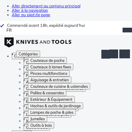
Aller directement au contenu principal
Aller à la navigation
Aller au pied de page
Commandé avant 18h, expédié aujourd'hui
FR
Catégories
Catégories
Couteaux de poche
Couteaux de poche
Couteaux à lames fixes
Couteaux à lames fixes
Pinces multifonctions
Pinces multifonctions
Aiguisage & entretien
Aiguisage & entretien
Couteaux de cuisine & ustensiles
Couteaux de cuisine & ustensiles
Poêles & casseroles
Poêles & casseroles
Extérieur & Équipement
Extérieur & Équipement
Haches & outils de jardinage
Haches & outils de jardinage
Lampes de poche & piles
Lampes de poche & piles
Jumelles
Jumelles
Outils à bois
Outils à bois