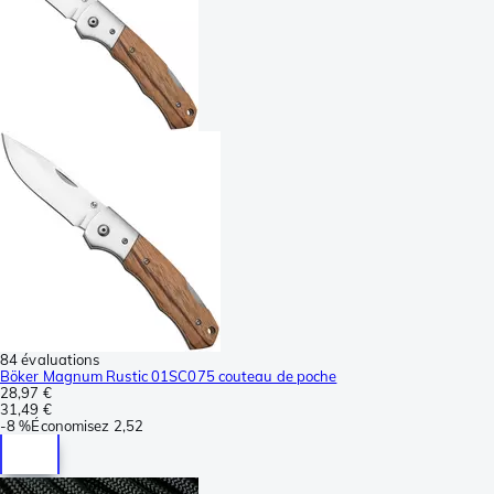
84 évaluations
Böker Magnum Rustic 01SC075 couteau de poche
28,97 €
31,49 €
-
8 %
Économisez
2,52