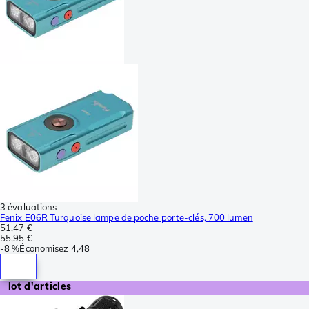
3 évaluations
Fenix E06R Turquoise lampe de poche porte-clés, 700 lumen
51,47 €
55,95 €
-
8 %
Économisez
4,48
lot d'articles