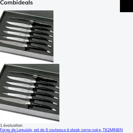
Combideals
1 évaluation
Forge de Laguiole, set de 6 couteaux à steak corne noire, T62MINBN