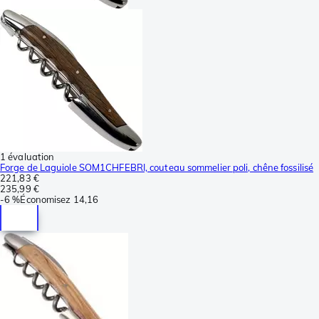
1 évaluation
Forge de Laguiole SOM1CHFEBRI, couteau sommelier poli, chêne fossilisé
221,83 €
235,99 €
-
6 %
Économisez
14,16