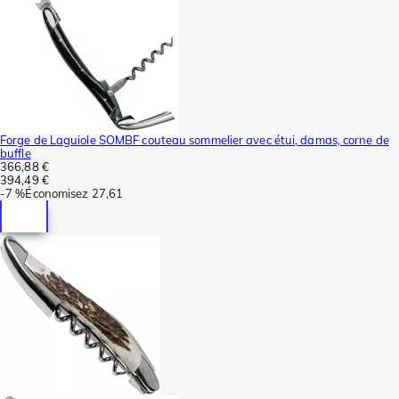
Forge de Laguiole SOMBF couteau sommelier avec étui, damas, corne de
buffle
366,88 €
394,49 €
-
7 %
Économisez
27,61