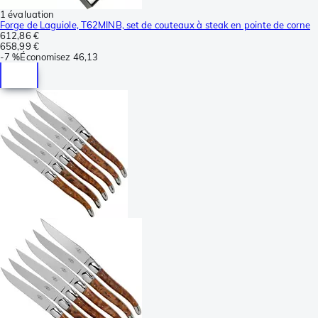
1 évaluation
Forge de Laguiole, T62MINB, set de couteaux à steak en pointe de corne
612,86 €
658,99 €
-
7 %
Économisez
46,13