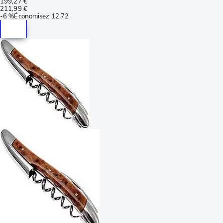
199,27 €
211,99 €
-
6 %
Économisez
12,72