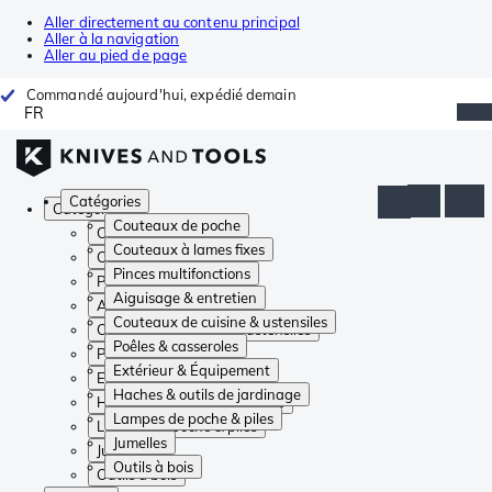
Aller directement au contenu principal
Aller à la navigation
Aller au pied de page
Commandé aujourd'hui, expédié demain
FR
Catégories
Catégories
Couteaux de poche
Couteaux de poche
Couteaux à lames fixes
Couteaux à lames fixes
Pinces multifonctions
Pinces multifonctions
Aiguisage & entretien
Aiguisage & entretien
Couteaux de cuisine & ustensiles
Couteaux de cuisine & ustensiles
Poêles & casseroles
Poêles & casseroles
Extérieur & Équipement
Extérieur & Équipement
Haches & outils de jardinage
Haches & outils de jardinage
Lampes de poche & piles
Lampes de poche & piles
Jumelles
Jumelles
Outils à bois
Outils à bois