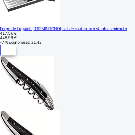
Forge de Laguiole, T62MINTCNOI, set de couteaux à steak en micarta
417,56 €
448,99 €
-
7 %
Économisez
31,43