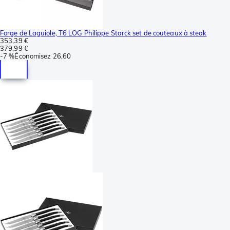
Forge de Laguiole, T6 LOG Philippe Starck set de couteaux à steak
353,39 €
379,99 €
-
7 %
Économisez
26,60