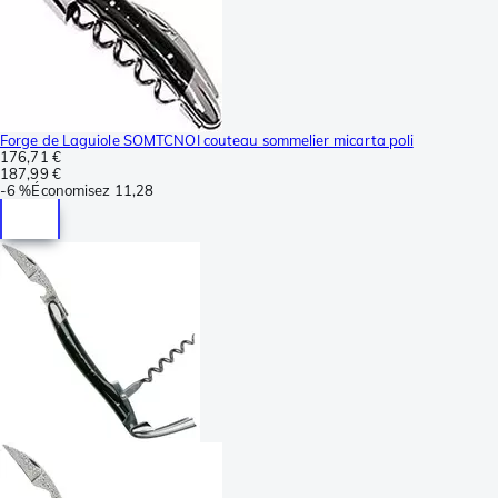
Forge de Laguiole SOMTCNOI couteau sommelier micarta poli
176,71 €
187,99 €
-
6 %
Économisez
11,28