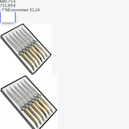
680,75 €
731,99 €
-
7 %
Économisez
51,24