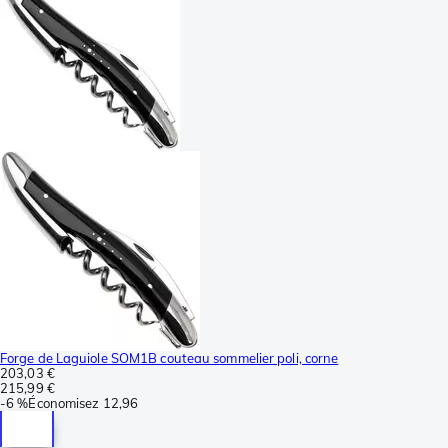
Forge de Laguiole SOM1B couteau sommelier poli, corne
203,03 €
215,99 €
-
6 %
Économisez
12,96