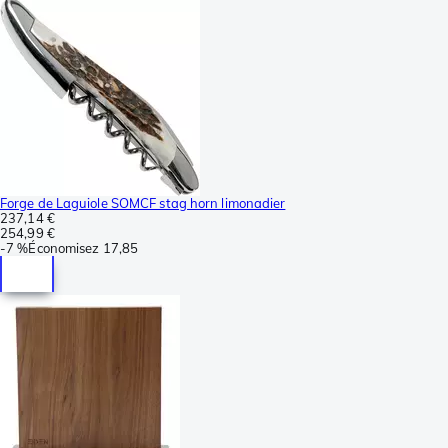
Forge de Laguiole SOMCF stag horn limonadier
237,14 €
254,99 €
-
7 %
Économisez
17,85