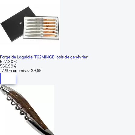
Forge de Laguiole, T62MINGE, bois de genévrier
527,30 €
566,99 €
-
7 %
Économisez
39,69