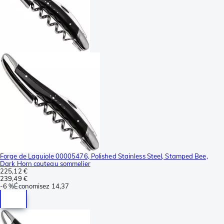
Forge de Laguiole 00005476, Polished Stainless Steel, Stamped Bee,
Dark Horn couteau sommelier
225,12 €
239,49 €
-
6 %
Économisez
14,37