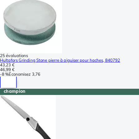
25 évaluations
Hultafors Grinding Stone pierre à aiguiser pour haches, 840792
43,23 €
46,99 €
-
8 %
Économisez
3,76
champion