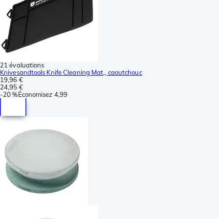
21 évaluations
Knivesandtools Knife Cleaning Mat,, caoutchouc
19,96 €
24,95 €
-
20 %
Économisez
4,99