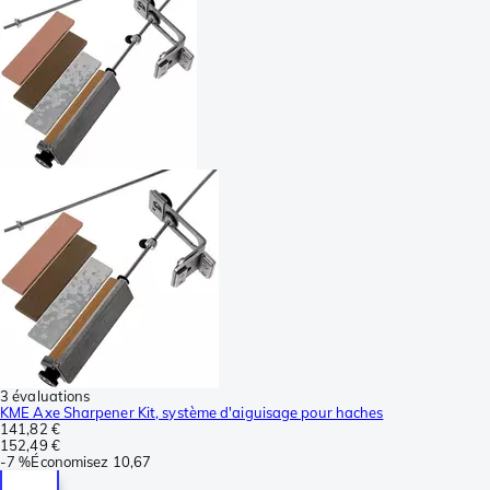
3 évaluations
KME Axe Sharpener Kit, système d'aiguisage pour haches
141,82 €
152,49 €
-
7 %
Économisez
10,67