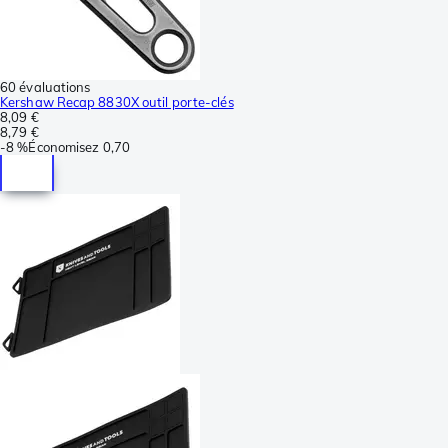
60 évaluations
Kershaw Recap 8830X outil porte-clés
8,09 €
8,79 €
-
8 %
Économisez
0,70