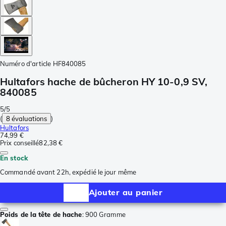
Numéro d'article
HF840085
Hultafors hache de bûcheron HY 10-0,9 SV,
840085
5/5
(
8 évaluations
)
Hultafors
74,99 €
Prix conseillé
82,38 €
En stock
Commandé avant 22h, expédié le jour même
Ajouter au panier
Poids de la tête de hache
:
900 Gramme