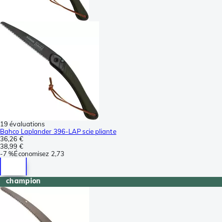
19 évaluations
Bahco Laplander 396-LAP scie pliante
36,26 €
38,99 €
-
7 %
Économisez
2,73
champion