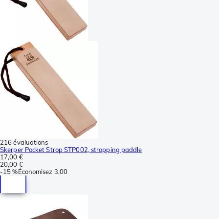
216 évaluations
Skerper Pocket Strop STP002, stropping paddle
17,00 €
20,00 €
-
15 %
Économisez
3,00