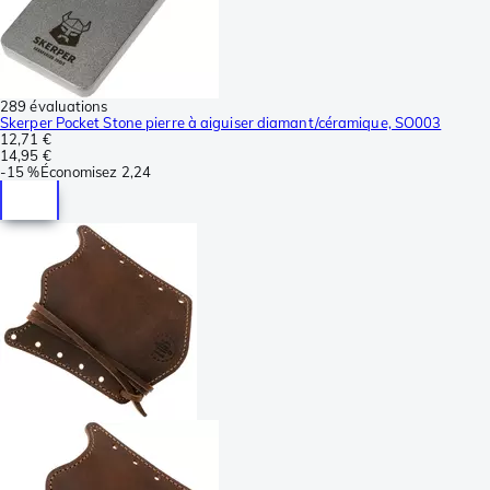
289 évaluations
Skerper Pocket Stone pierre à aiguiser diamant/céramique, SO003
12,71 €
14,95 €
-
15 %
Économisez
2,24