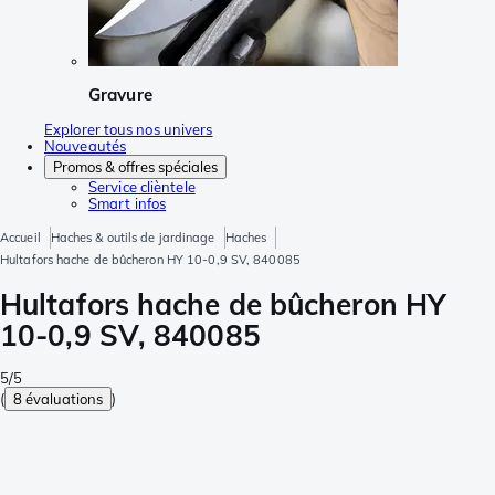
Gravure
Explorer tous nos univers
Nouveautés
Promos & offres spéciales
Service clièntele
Smart infos
Accueil
Haches & outils de jardinage
Haches
Hultafors hache de bûcheron HY 10-0,9 SV, 840085
Hultafors hache de bûcheron HY
10-0,9 SV, 840085
5/5
(
8 évaluations
)