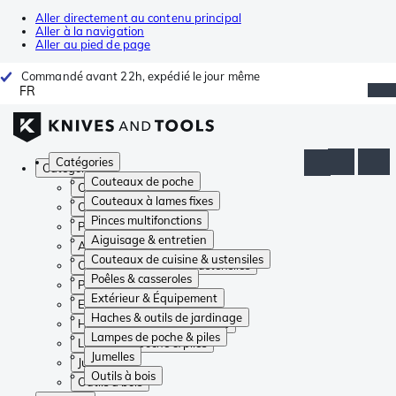
Aller directement au contenu principal
Aller à la navigation
Aller au pied de page
Commandé avant 22h, expédié le jour même
FR
Catégories
Catégories
Couteaux de poche
Couteaux de poche
Couteaux à lames fixes
Couteaux à lames fixes
Pinces multifonctions
Pinces multifonctions
Aiguisage & entretien
Aiguisage & entretien
Couteaux de cuisine & ustensiles
Couteaux de cuisine & ustensiles
Poêles & casseroles
Poêles & casseroles
Extérieur & Équipement
Extérieur & Équipement
Haches & outils de jardinage
Haches & outils de jardinage
Lampes de poche & piles
Lampes de poche & piles
Jumelles
Jumelles
Outils à bois
Outils à bois