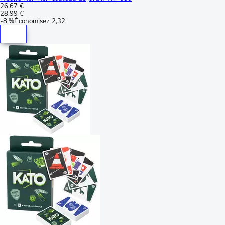
26,67 €
28,99 €
-
8 %
Économisez
2,32