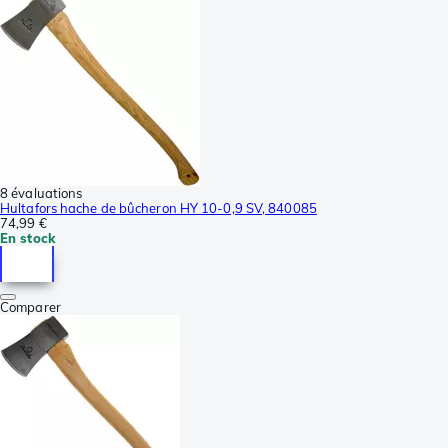
8 évaluations
Hultafors hache de bûcheron HY 10-0,9 SV, 840085
74,99 €
En stock
Comparer