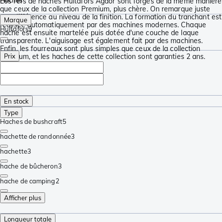
Haches
Les fers de haches Hultafors Agdor sont forgés de la même manière
que ceux de la collection Premium, plus chère. On remarque juste
une différence au niveau de la finition. La formation du tranchant est
Marque
réalisée automatiquement par des machines modernes. Chaque
Hultafors
9
hache est ensuite martelée puis dotée d'une couche de laque
transparente. L'aiguisage est également fait par des machines.
Enfin, les fourreaux sont plus simples que ceux de la collection
Premium, et les haches de cette collection sont garanties 2 ans.
Prix
En stock
Type
Haches de bushcraft
5
hachette de randonnée
3
hachette
3
hache de bûcheron
3
hache de camping
2
Afficher plus
Longueur totale