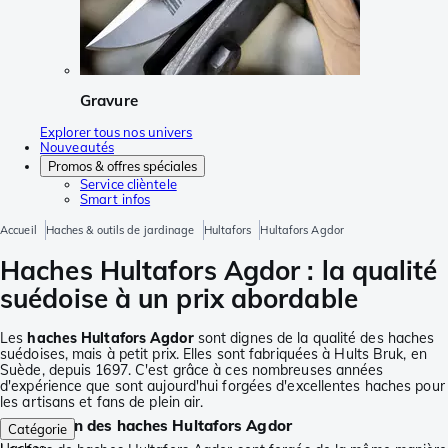
Gravure
Explorer tous nos univers
Nouveautés
Promos & offres spéciales
Service clièntele
Smart infos
Accueil
Haches & outils de jardinage
Hultafors
Hultafors Agdor
Haches Hultafors Agdor : la qualité
suédoise à un prix abordable
Les
haches Hultafors Agdor
sont dignes de la qualité des haches
suédoises, mais à petit prix. Elles sont fabriquées à Hults Bruk, en
Suède, depuis 1697. C'est grâce à ces nombreuses années
d'expérience que sont aujourd'hui forgées d'excellentes haches pour
les artisans et fans de plein air.
Fabrication des haches Hultafors Agdor
Catégorie