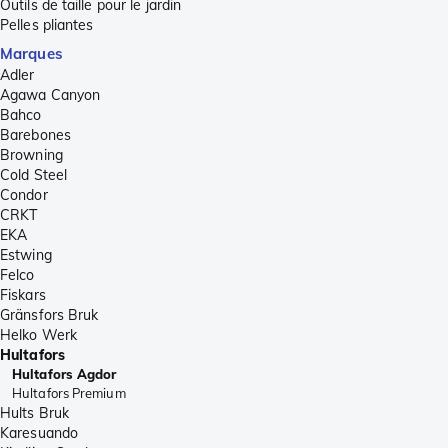
Outils de taille pour le jardin
Pelles pliantes
Marques
Adler
Agawa Canyon
Bahco
Barebones
Browning
Cold Steel
Condor
CRKT
EKA
Estwing
Felco
Fiskars
Gränsfors Bruk
Helko Werk
Hultafors
Hultafors Agdor
Hultafors Premium
Hults Bruk
Karesuando