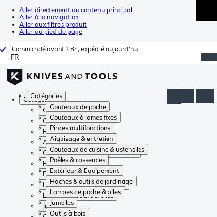
Aller directement au contenu principal
Aller à la navigation
Aller aux filtres produit
Aller au pied de page
Commandé avant 18h, expédié aujourd'hui
FR
Catégories
Catégories
Couteaux de poche
Couteaux de poche
Couteaux à lames fixes
Couteaux à lames fixes
Pinces multifonctions
Pinces multifonctions
Aiguisage & entretien
Aiguisage & entretien
Couteaux de cuisine & ustensiles
Couteaux de cuisine & ustensiles
Poêles & casseroles
Poêles & casseroles
Extérieur & Équipement
Extérieur & Équipement
Haches & outils de jardinage
Haches & outils de jardinage
Lampes de poche & piles
Lampes de poche & piles
Jumelles
Jumelles
Outils à bois
Outils à bois