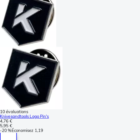
10 évaluations
Knivesandtools Logo Pin's
4,76 €
5,95 €
-
20 %
Économisez
1,19