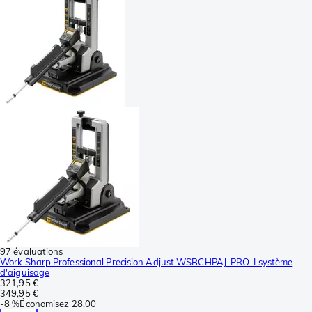
97 évaluations
Work Sharp Professional Precision Adjust WSBCHPAJ-PRO-I système
d'aiguisage
321,95 €
349,95 €
-
8 %
Économisez
28,00