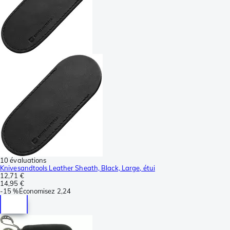
10 évaluations
Knivesandtools Leather Sheath, Black, Large, étui
12,71 €
14,95 €
-
15 %
Économisez
2,24