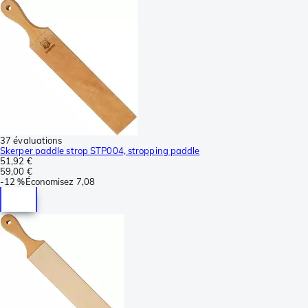
37 évaluations
Skerper paddle strop STP004, stropping paddle
51,92 €
59,00 €
-
12 %
Économisez
7,08