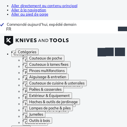
Aller directement au contenu principal
Aller à la navigation
Aller au pied de page
Commandé aujourd'hui, expédié demain
FR
Catégories
Catégories
Couteaux de poche
Couteaux de poche
Couteaux à lames fixes
Couteaux à lames fixes
Pinces multifonctions
Pinces multifonctions
Aiguisage & entretien
Aiguisage & entretien
Couteaux de cuisine & ustensiles
Couteaux de cuisine & ustensiles
Poêles & casseroles
Poêles & casseroles
Extérieur & Équipement
Extérieur & Équipement
Haches & outils de jardinage
Haches & outils de jardinage
Lampes de poche & piles
Lampes de poche & piles
Jumelles
Jumelles
Outils à bois
Outils à bois