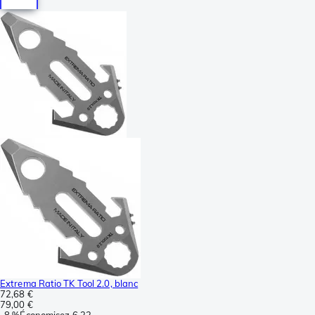
Extrema Ratio TK Tool 2.0, blanc
72,68 €
79,00 €
-
8 %
Économisez
6,32