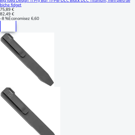
Big Idea Design Ti Pry Bar TI-PB-DLC Black DLC Titanium, mini pied de
biche fidget
75,89 €
82,49 €
-
8 %
Économisez
6,60