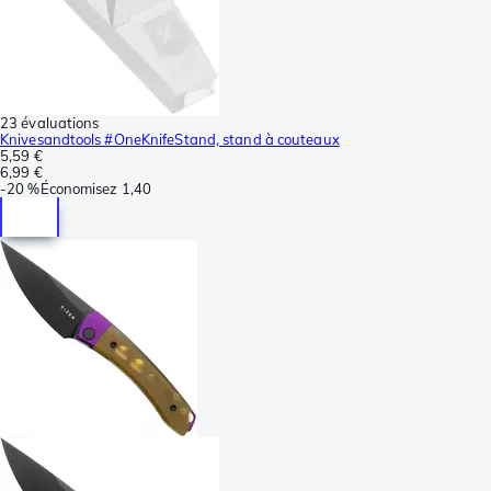
23 évaluations
Knivesandtools #OneKnifeStand, stand à couteaux
5,59 €
6,99 €
-
20 %
Économisez
1,40