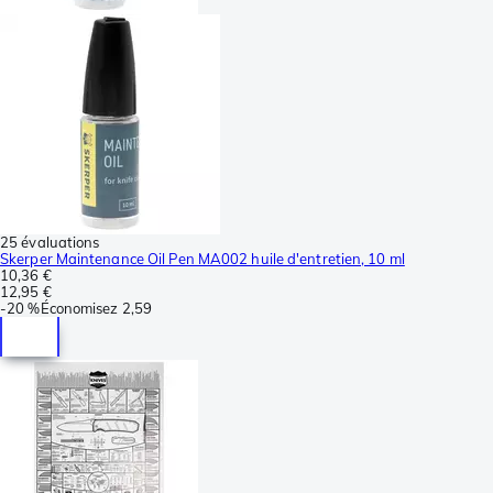
25 évaluations
Skerper Maintenance Oil Pen MA002 huile d'entretien, 10 ml
10,36 €
12,95 €
-
20 %
Économisez
2,59