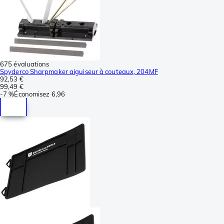
675 évaluations
Spyderco Sharpmaker aiguiseur à couteaux, 204MF
92,53 €
99,49 €
-
7 %
Économisez
6,96