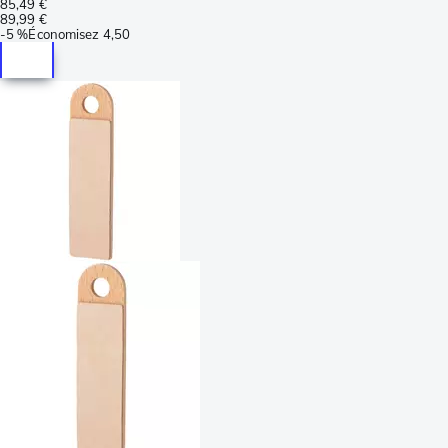
85,49 €
89,99 €
-
5 %
Économisez
4,50