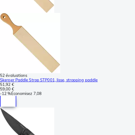
52 évaluations
Skerper Paddle Strop STP001, lisse, stropping paddle
51,92 €
59,00 €
-
12 %
Économisez
7,08