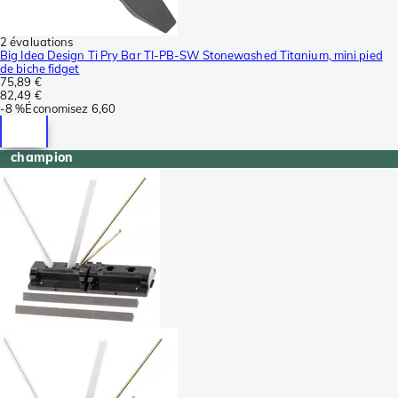
2 évaluations
Big Idea Design Ti Pry Bar TI-PB-SW Stonewashed Titanium, mini pied
de biche fidget
75,89 €
82,49 €
-
8 %
Économisez
6,60
champion