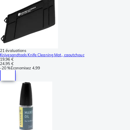
21 évaluations
Knivesandtools Knife Cleaning Mat,, caoutchouc
19,96 €
24,95 €
-
20 %
Économisez
4,99