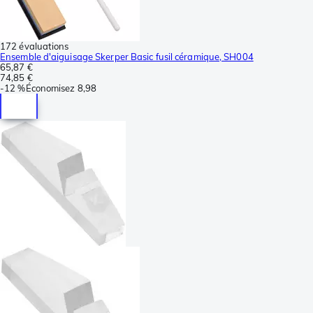
172 évaluations
Ensemble d'aiguisage Skerper Basic fusil céramique, SH004
65,87 €
74,85 €
-
12 %
Économisez
8,98