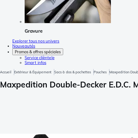
Gravure
Explorer tous nos univers
Nouveautés
Promos & offres spéciales
Service clièntele
Smart infos
Accueil
Extérieur & Équipement
Sacs à dos & pochettes
Pouches
Maxpedition Doubl
Maxpedition Double-Decker E.D.C. M