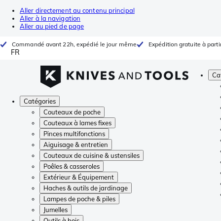
Aller directement au contenu principal
Aller à la navigation
Aller au pied de page
Commandé avant 22h, expédié le jour même
Expédition gratuite à parti
FR
Ca
Catégories
Couteaux de poche
Couteaux à lames fixes
Pinces multifonctions
Aiguisage & entretien
Couteaux de cuisine & ustensiles
Poêles & casseroles
Extérieur & Équipement
Haches & outils de jardinage
Lampes de poche & piles
Jumelles
Outils à bois