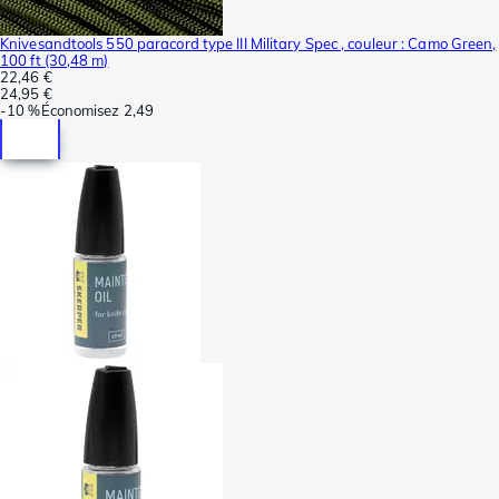
Knivesandtools 550 paracord type III Military Spec , couleur : Camo Green,
100 ft (30,48 m)
22,46 €
24,95 €
-
10 %
Économisez
2,49