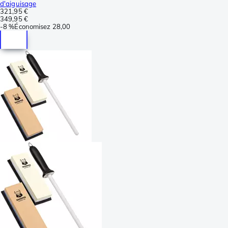
d'aiguisage
321,95 €
349,95 €
-
8 %
Économisez
28,00