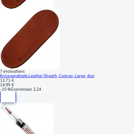
7 évaluations
Knivesandtools Leather Sheath, Cognac, Large, étui
12,71 €
14,95 €
-
15 %
Économisez
2,24