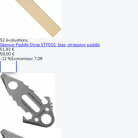
52 évaluations
Skerper Paddle Strop STP001, lisse, stropping paddle
51,92 €
59,00 €
-
12 %
Économisez
7,08