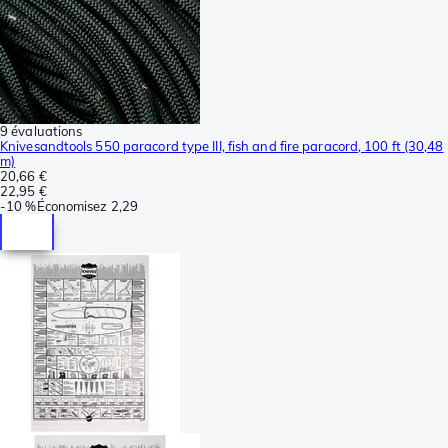
9 évaluations
Knivesandtools 550 paracord type III, fish and fire paracord, 100 ft (30,48
m)
20,66 €
22,95 €
-
10 %
Économisez
2,29