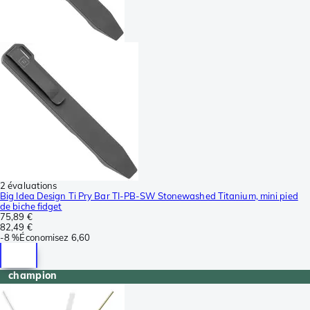
2 évaluations
Big Idea Design Ti Pry Bar TI-PB-SW Stonewashed Titanium, mini pied
de biche fidget
75,89 €
82,49 €
-
8 %
Économisez
6,60
champion