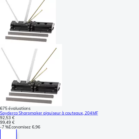
675 évaluations
Spyderco Sharpmaker aiguiseur à couteaux, 204MF
92,53 €
99,49 €
-
7 %
Économisez
6,96