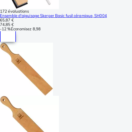
172 évaluations
Ensemble d'aiguisage Skerper Basic fusil céramique, SH004
65,87 €
74,85 €
-
12 %
Économisez
8,98