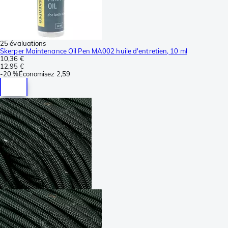
25 évaluations
Skerper Maintenance Oil Pen MA002 huile d'entretien, 10 ml
10,36 €
12,95 €
-
20 %
Économisez
2,59