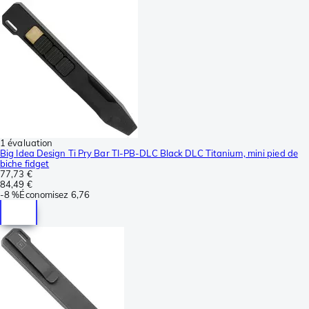
1 évaluation
Big Idea Design Ti Pry Bar TI-PB-DLC Black DLC Titanium, mini pied de
biche fidget
77,73 €
84,49 €
-
8 %
Économisez
6,76