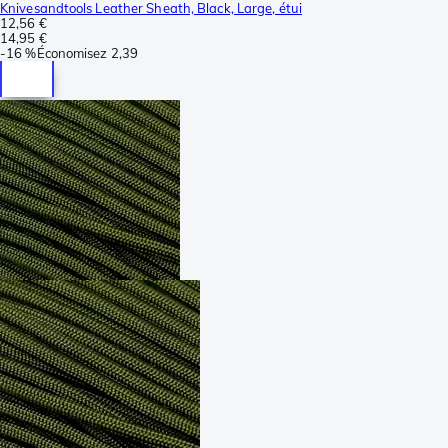
Knivesandtools Leather Sheath, Black, Large, étui
12,56 €
14,95 €
-
16 %
Économisez
2,39