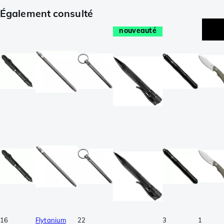
Également consulté
nouveauté
16
Flytanium
22
3
1