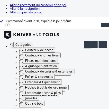
Aller directement au contenu principal
Aller à la navigation
Aller au pied de page
Commandé avant 22h, expédié le jour même
FR
Catégories
Catégories
Couteaux de poche
Couteaux de poche
Couteaux à lames fixes
Couteaux à lames fixes
Pinces multifonctions
Pinces multifonctions
Aiguisage & entretien
Aiguisage & entretien
Couteaux de cuisine & ustensiles
Couteaux de cuisine & ustensiles
Poêles & casseroles
Poêles & casseroles
Extérieur & Équipement
Extérieur & Équipement
Haches & outils de jardinage
Haches & outils de jardinage
Lampes de poche & piles
Lampes de poche & piles
Jumelles
Jumelles
Outils à bois
Outils à bois