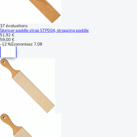
37 évaluations
Skerper paddle strop STP004, stropping paddle
51,92 €
59,00 €
-
12 %
Économisez
7,08