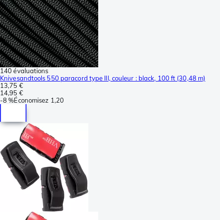
140 évaluations
Knivesandtools 550 paracord type III, couleur : black, 100 ft (30,48 m)
13,75 €
14,95 €
-
8 %
Économisez
1,20