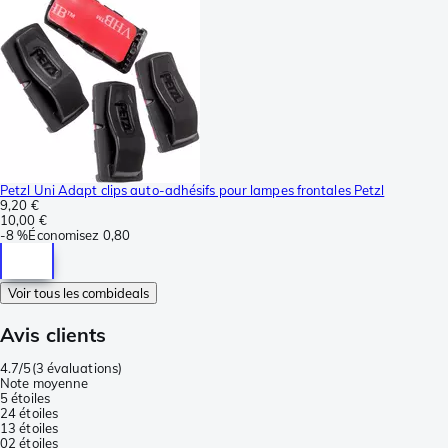
Petzl Uni Adapt clips auto-adhésifs pour lampes frontales Petzl
9,20 €
10,00 €
-
8 %
Économisez
0,80
Voir tous les combideals
Avis clients
4.7/5
(
3 évaluations
)
Note moyenne
5 étoiles
2
4 étoiles
1
3 étoiles
0
2 étoiles