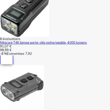
8 évaluations
Nitecore T4K lampe porte-clés rechargeable, 4000 lumens
91,07 €
98,99 €
-
8 %
Économisez
7,92