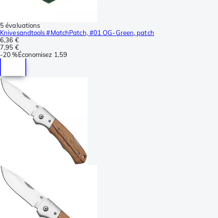
5 évaluations
Knivesandtools #MatchPatch, #01 OG-Green, patch
6,36 €
7,95 €
-
20 %
Économisez
1,59