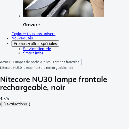
Gravure
Explorer tous nos univers
Nouveautés
Promos & offres spéciales
Service clièntele
Smart infos
Accueil
Lampes de poche & piles
Lampes frontales
Nitecore NU30 lampe frontale rechargeable, noir
Nitecore NU30 lampe frontale
rechargeable, noir
4.7/5
(
3 évaluations
)