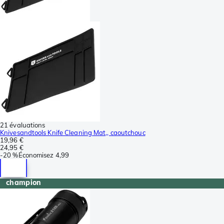
21 évaluations
Knivesandtools Knife Cleaning Mat,, caoutchouc
19,96 €
24,95 €
-
20 %
Économisez
4,99
champion