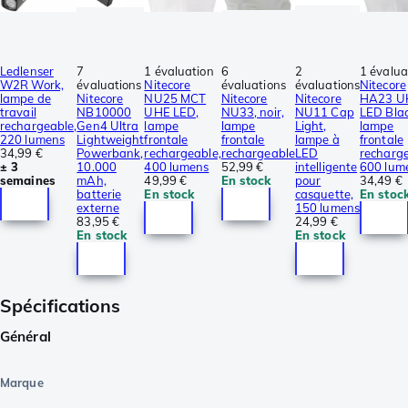
Ledlenser
7
1 évaluation
6
2
1 évalua
W2R Work,
évaluations
Nitecore
évaluations
évaluations
Nitecore
lampe de
Nitecore
NU25 MCT
Nitecore
Nitecore
HA23 U
travail
NB10000
UHE LED,
NU33, noir,
NU11 Cap
LED Blac
rechargeable,
Gen4 Ultra
lampe
lampe
Light,
lampe
220 lumens
Lightweight
frontale
frontale
lampe à
frontale
34,99 €
Powerbank,
rechargeable,
rechargeable
LED
recharge
± 3
10.000
400 lumens
52,99 €
intelligente
600 lum
semaines
mAh,
49,99 €
En stock
pour
34,49 €
batterie
En stock
casquette,
En stoc
externe
150 lumens
83,95 €
24,99 €
En stock
En stock
Spécifications
Général
Marque