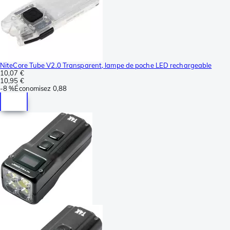
NiteCore Tube V2.0 Transparent, lampe de poche LED rechargeable
10,07 €
10,95 €
-
8 %
Économisez
0,88