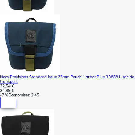
Nocs Provisions Standard Issue 25mm Pouch Harbor Blue 338881, sac de
transport
32,54 €
34,99 €
-
7 %
Économisez
2,45