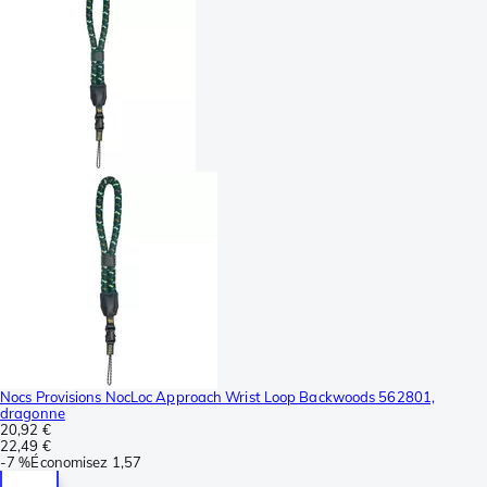
Nocs Provisions NocLoc Approach Wrist Loop Backwoods 562801,
dragonne
20,92 €
22,49 €
-
7 %
Économisez
1,57