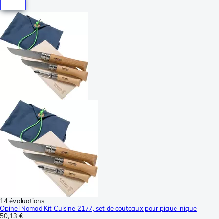
14 évaluations
Opinel Nomad Kit Cuisine 2177, set de couteaux pour pique-nique
50,13 €