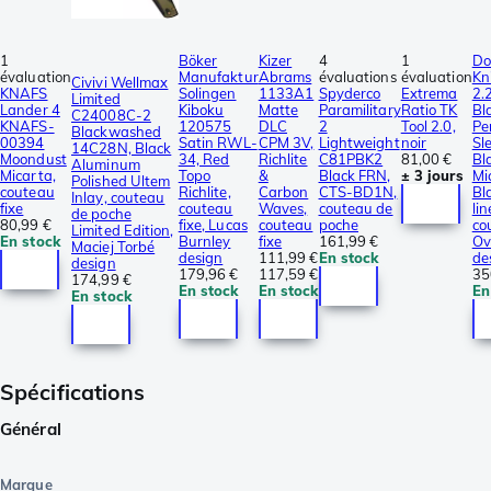
1
Böker
Kizer
4
1
Do
évaluation
Manufaktur
Abrams
évaluations
évaluation
Kn
Civivi Wellmax
KNAFS
Solingen
1133A1
Spyderco
Extrema
2.
Limited
Lander 4
Kiboku
Matte
Paramilitary
Ratio TK
Bl
C24008C-2
KNAFS-
120575
DLC
2
Tool 2.0,
Pe
Blackwashed
00394
Satin RWL-
CPM 3V,
Lightweight
noir
Sl
14C28N, Black
Moondust
34, Red
Richlite
C81PBK2
81,00 €
Bl
Aluminum
Micarta,
Topo
&
Black FRN,
± 3 jours
Mi
Polished Ultem
couteau
Richlite,
Carbon
CTS-BD1N,
Bl
Inlay, couteau
fixe
couteau
Waves,
couteau de
lin
de poche
80,99 €
fixe, Lucas
couteau
poche
co
Limited Edition,
En stock
Burnley
fixe
161,99 €
Ov
Maciej Torbé
design
111,99 €
En stock
de
design
179,96 €
117,59 €
35
174,99 €
En stock
En stock
En
En stock
Spécifications
Général
Marque