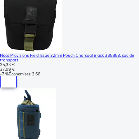
Nocs Provisions Field Issue 32mm Pouch Charcoal Black 338883, sac de
transport
35,33 €
37,99 €
-
7 %
Économisez
2,66