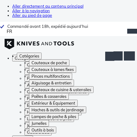
Aller directement au contenu principal
Aller à la navigation
Aller au pied de page
Commandé avant 18h, expédié aujourd'hui
FR
Catégories
Catégories
Couteaux de poche
Couteaux de poche
Couteaux à lames fixes
Couteaux à lames fixes
Pinces multifonctions
Pinces multifonctions
Aiguisage & entretien
Aiguisage & entretien
Couteaux de cuisine & ustensiles
Couteaux de cuisine & ustensiles
Poêles & casseroles
Poêles & casseroles
Extérieur & Équipement
Extérieur & Équipement
Haches & outils de jardinage
Haches & outils de jardinage
Lampes de poche & piles
Lampes de poche & piles
Jumelles
Jumelles
Outils à bois
Outils à bois