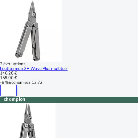
3 évaluations
Leatherman 2H Wave Plus multitool
146,28 €
159,00 €
-
8 %
Économisez
12,72
champion