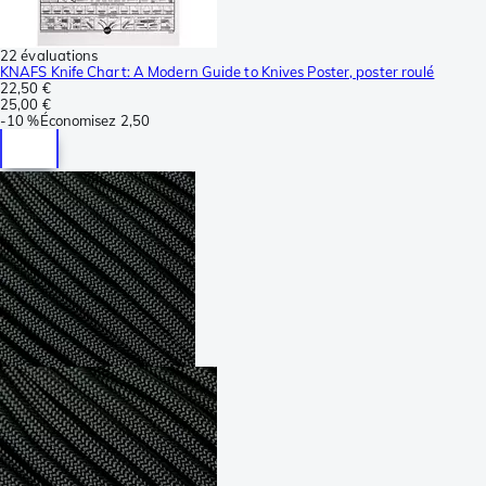
22 évaluations
KNAFS Knife Chart: A Modern Guide to Knives Poster, poster roulé
22,50 €
25,00 €
-
10 %
Économisez
2,50