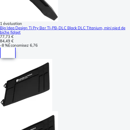
1 évaluation
Big Idea Design Ti Pry Bar TI-PB-DLC Black DLC Titanium, mini pied de
biche fidget
77,73 €
84,49 €
-
8 %
Économisez
6,76