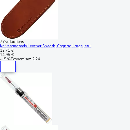
7 évaluations
Knivesandtools Leather Sheath, Cognac, Large, étui
12,71 €
14,95 €
-
15 %
Économisez
2,24