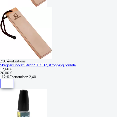
216 évaluations
Skerper Pocket Strop STP002, stropping paddle
17,60 €
20,00 €
-
12 %
Économisez
2,40