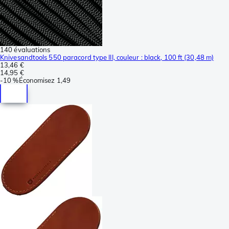
140 évaluations
Knivesandtools 550 paracord type III, couleur : black, 100 ft (30,48 m)
13,46 €
14,95 €
-
10 %
Économisez
1,49