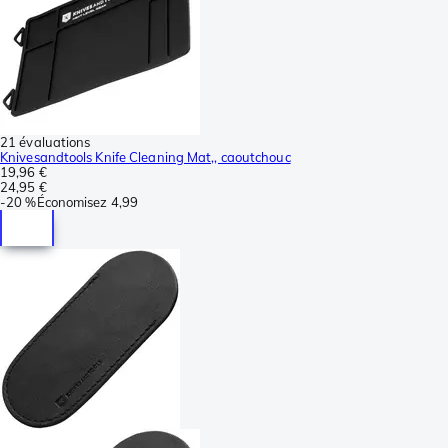
21 évaluations
Knivesandtools Knife Cleaning Mat,, caoutchouc
19,96 €
24,95 €
-
20 %
Économisez
4,99