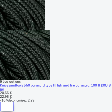
9 évaluations
Knivesandtools 550 paracord type III, fish and fire paracord, 100 ft (30,48
m)
20,66 €
22,95 €
-
10 %
Économisez
2,29