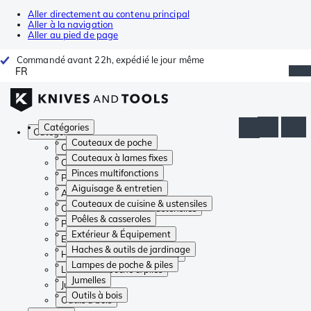
Aller directement au contenu principal
Aller à la navigation
Aller au pied de page
Commandé avant 22h, expédié le jour même
FR
Catégories
Catégories
Couteaux de poche
Couteaux de poche
Couteaux à lames fixes
Couteaux à lames fixes
Pinces multifonctions
Pinces multifonctions
Aiguisage & entretien
Aiguisage & entretien
Couteaux de cuisine & ustensiles
Couteaux de cuisine & ustensiles
Poêles & casseroles
Poêles & casseroles
Extérieur & Équipement
Extérieur & Équipement
Haches & outils de jardinage
Haches & outils de jardinage
Lampes de poche & piles
Lampes de poche & piles
Jumelles
Jumelles
Outils à bois
Outils à bois