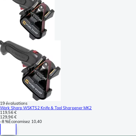
19 évaluations
Work Sharp WSKTS2 Knife & Tool Sharpener MK2
119,56 €
129,96 €
-
8 %
Économisez
10,40