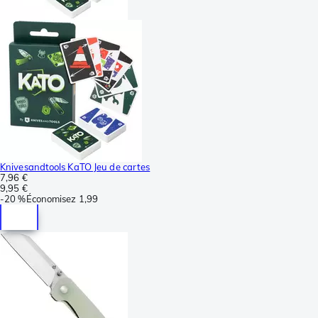
Knivesandtools KaTO Jeu de cartes
7,96 €
9,95 €
-
20 %
Économisez
1,99