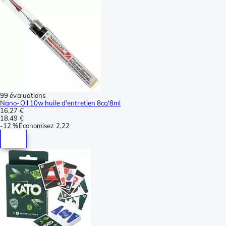
99 évaluations
Nano-Oil 10w huile d'entretien 8cc/8ml
16,27 €
18,49 €
-
12 %
Économisez
2,22