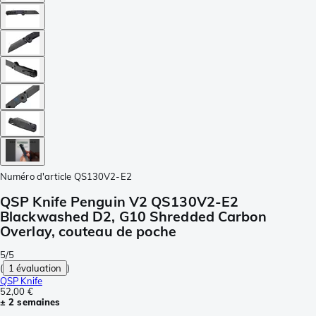
Numéro d'article
QS130V2-E2
QSP Knife Penguin V2 QS130V2-E2
Blackwashed D2, G10 Shredded Carbon
Overlay, couteau de poche
5/5
(
1 évaluation
)
QSP Knife
52,00 €
± 2 semaines