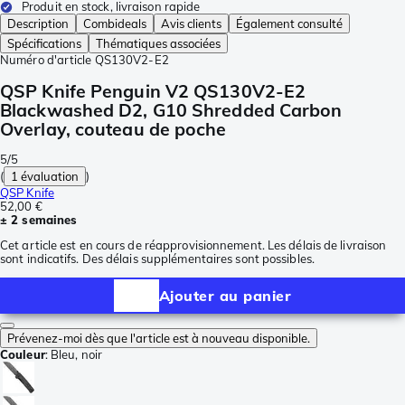
Produit en stock, livraison rapide
Description
Combideals
Avis clients
Également consulté
Spécifications
Thématiques associées
Numéro d'article
QS130V2-E2
QSP Knife Penguin V2 QS130V2-E2
Blackwashed D2, G10 Shredded Carbon
Overlay, couteau de poche
5/5
(
1 évaluation
)
QSP Knife
52,00 €
± 2 semaines
Cet article est en cours de réapprovisionnement. Les délais de livraison
sont indicatifs. Des délais supplémentaires sont possibles.
Ajouter au panier
Prévenez-moi dès que l'article est à nouveau disponible.
Couleur
:
Bleu, noir