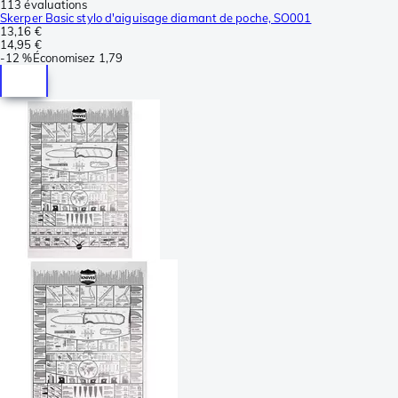
113 évaluations
Skerper Basic stylo d'aiguisage diamant de poche, SO001
13,16 €
14,95 €
-
12 %
Économisez
1,79