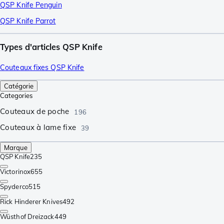
QSP Knife Penguin
QSP Knife Parrot
Types d'articles QSP Knife
Couteaux fixes QSP Knife
Catégorie
Categories
Couteaux de poche
196
Couteaux à lame fixe
39
Marque
QSP Knife
235
Victorinox
655
Spyderco
515
Rick Hinderer Knives
492
Wüsthof Dreizack
449