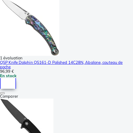
1 évaluation
QSP Knife Dolphin QS161-D Polished 14C28N, Abalone, couteau de
poche
96,99 €
En stock
Comparer