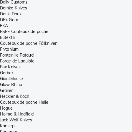
Daily Customs
Demko Knives
Douk-Douk
DPx Gear
EKA
ESEE Couteaux de poche
Eutektik
Couteaux de poche Fällkniven
Flytanium
Fontenille Pataud
Forge de Laguiole
Fox Knives
Gerber
GiantMouse
Glow Rhino
Grailer
Heckler & Koch
Couteaux de poche Helle
Hogue
Holme & Hadfield
Jack Wolf Knives
Kansept
Kershaw