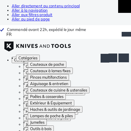
Aller directement au contenu principal
Aller à la navigation
Aller aux filtres produit
Aller au pied de page
Commandé avant 22h, expédié le jour même
FR
Catégories
Catégories
Couteaux de poche
Couteaux de poche
Couteaux à lames fixes
Couteaux à lames fixes
Pinces multifonctions
Pinces multifonctions
Aiguisage & entretien
Aiguisage & entretien
Couteaux de cuisine & ustensiles
Couteaux de cuisine & ustensiles
Poêles & casseroles
Poêles & casseroles
Extérieur & Équipement
Extérieur & Équipement
Haches & outils de jardinage
Haches & outils de jardinage
Lampes de poche & piles
Lampes de poche & piles
Jumelles
Jumelles
Outils à bois
Outils à bois