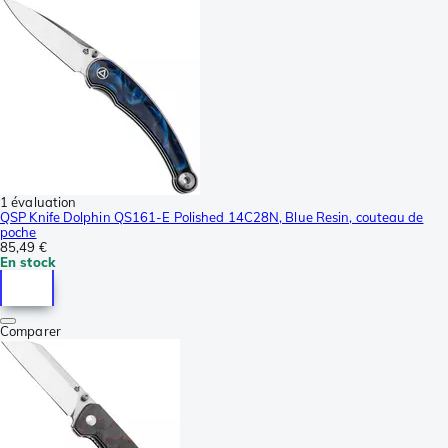
1 évaluation
QSP Knife Dolphin QS161-E Polished 14C28N, Blue Resin, couteau de
poche
85,49 €
En stock
Comparer