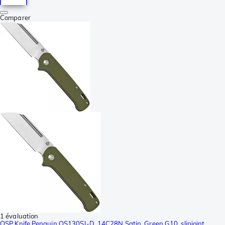
Comparer
1 évaluation
QSP Knife Penguin QS130SJ-D, 14C28N Satin, Green G10, slipjoint