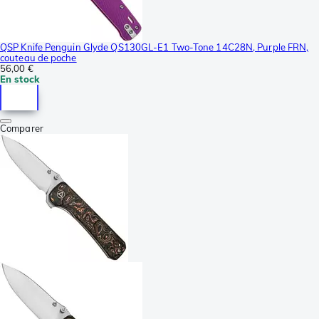
QSP Knife Penguin Glyde QS130GL-E1 Two-Tone 14C28N, Purple FRN,
couteau de poche
56,00 €
En stock
Comparer