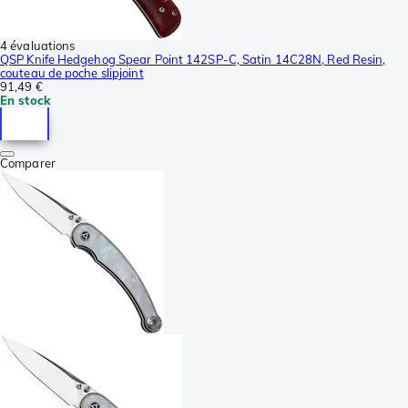
4 évaluations
QSP Knife Hedgehog Spear Point 142SP-C, Satin 14C28N, Red Resin,
couteau de poche slipjoint
91,49 €
En stock
Comparer