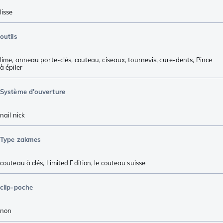
lisse
outils
lime
,
anneau porte-clés
,
couteau
,
ciseaux
,
tournevis
,
cure-dents
,
Pince
à épiler
Système d'ouverture
nail nick
Type zakmes
couteau à clés
,
Limited Edition
,
le couteau suisse
clip-poche
non