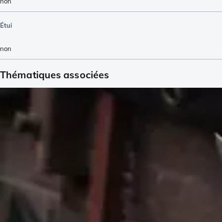
non
Étui
non
Thématiques associées