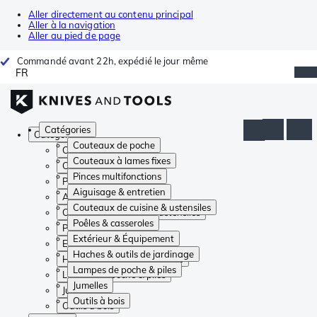
Aller directement au contenu principal
Aller à la navigation
Aller au pied de page
Commandé avant 22h, expédié le jour même
FR
Catégories
Catégories
Couteaux de poche
Couteaux de poche
Couteaux à lames fixes
Couteaux à lames fixes
Pinces multifonctions
Pinces multifonctions
Aiguisage & entretien
Aiguisage & entretien
Couteaux de cuisine & ustensiles
Couteaux de cuisine & ustensiles
Poêles & casseroles
Poêles & casseroles
Extérieur & Équipement
Extérieur & Équipement
Haches & outils de jardinage
Haches & outils de jardinage
Lampes de poche & piles
Lampes de poche & piles
Jumelles
Jumelles
Outils à bois
Outils à bois