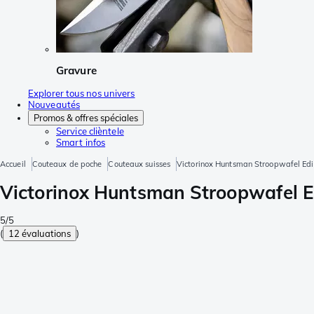
Gravure
Explorer tous nos univers
Nouveautés
Promos & offres spéciales
Service clièntele
Smart infos
Accueil
Couteaux de poche
Couteaux suisses
Victorinox Huntsman Stroopwafel Edit
Victorinox Huntsman Stroopwafel Ed
5/5
(
12 évaluations
)