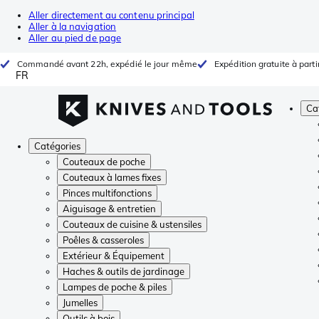
Aller directement au contenu principal
Aller à la navigation
Aller au pied de page
Commandé avant 22h, expédié le jour même
Expédition gratuite à parti
FR
Ca
Catégories
Couteaux de poche
Couteaux à lames fixes
Pinces multifonctions
Aiguisage & entretien
Couteaux de cuisine & ustensiles
Poêles & casseroles
Extérieur & Équipement
Haches & outils de jardinage
Lampes de poche & piles
Jumelles
Outils à bois