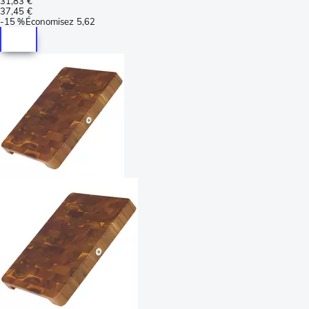
31,83 €
37,45 €
-
15 %
Économisez
5,62