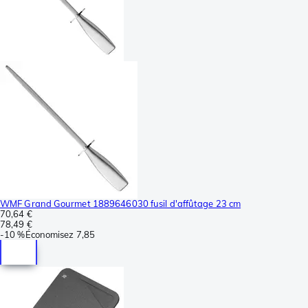
WMF Grand Gourmet 1889646030 fusil d'affûtage 23 cm
70,64 €
78,49 €
-
10 %
Économisez
7,85