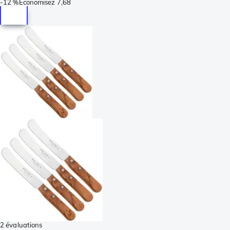
-
12 %
Économisez
7,68
2 évaluations