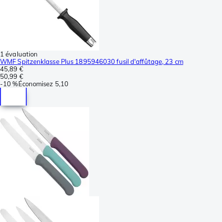
1 évaluation
WMF Spitzenklasse Plus 1895946030 fusil d'affûtage, 23 cm
45,89 €
50,99 €
-
10 %
Économisez
5,10