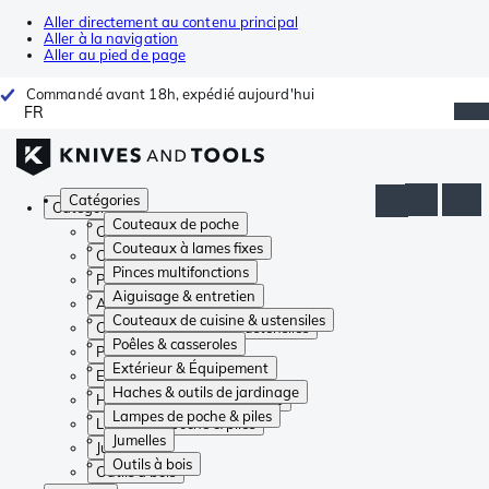
Aller directement au contenu principal
Aller à la navigation
Aller au pied de page
Commandé avant 18h, expédié aujourd'hui
FR
Catégories
Catégories
Couteaux de poche
Couteaux de poche
Couteaux à lames fixes
Couteaux à lames fixes
Pinces multifonctions
Pinces multifonctions
Aiguisage & entretien
Aiguisage & entretien
Couteaux de cuisine & ustensiles
Couteaux de cuisine & ustensiles
Poêles & casseroles
Poêles & casseroles
Extérieur & Équipement
Extérieur & Équipement
Haches & outils de jardinage
Haches & outils de jardinage
Lampes de poche & piles
Lampes de poche & piles
Jumelles
Jumelles
Outils à bois
Outils à bois