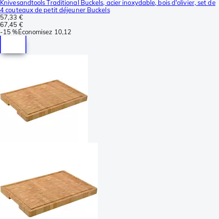
Knivesandtools Traditional Buckels, acier inoxydable, bois d'olivier, set de
4 couteaux de petit déjeuner Buckels
57,33 €
67,45 €
-
15 %
Économisez
10,12