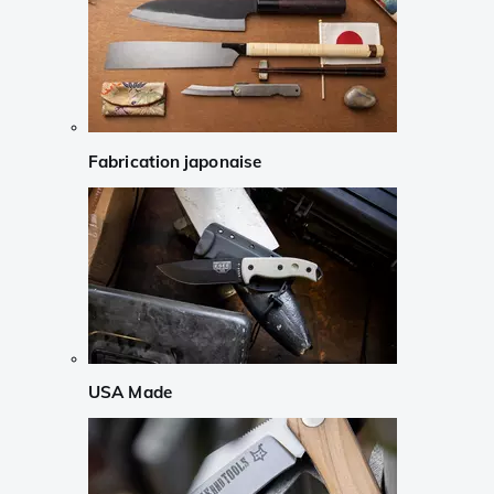
Fabrication japonaise
USA Made