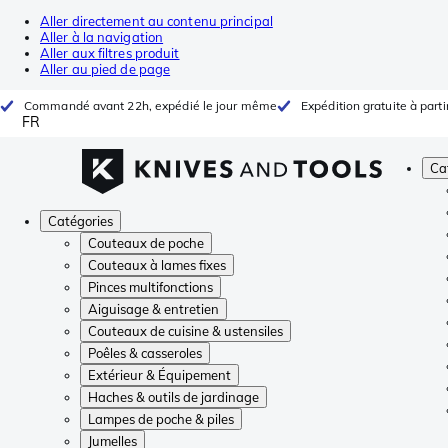
Aller directement au contenu principal
Aller à la navigation
Aller aux filtres produit
Aller au pied de page
Commandé avant 22h, expédié le jour même
Expédition gratuite à parti
FR
Ca
Catégories
Couteaux de poche
Couteaux à lames fixes
Pinces multifonctions
Aiguisage & entretien
Couteaux de cuisine & ustensiles
Poêles & casseroles
Extérieur & Équipement
Haches & outils de jardinage
Lampes de poche & piles
Jumelles