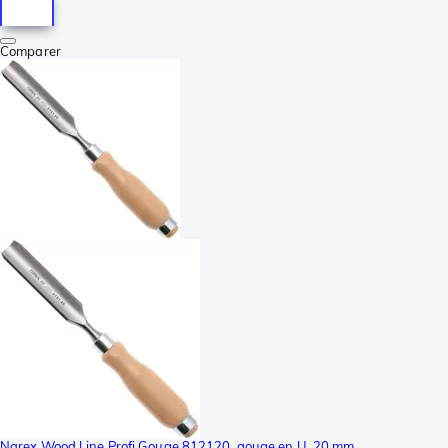
Comparer
Narex Wood Line Profi Gouge 812120, gouge en U, 20 mm