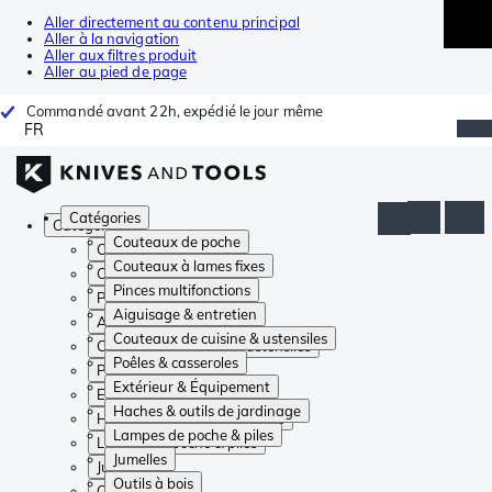
Aller directement au contenu principal
Aller à la navigation
Aller aux filtres produit
Aller au pied de page
Commandé avant 22h, expédié le jour même
FR
Catégories
Catégories
Couteaux de poche
Couteaux de poche
Couteaux à lames fixes
Couteaux à lames fixes
Pinces multifonctions
Pinces multifonctions
Aiguisage & entretien
Aiguisage & entretien
Couteaux de cuisine & ustensiles
Couteaux de cuisine & ustensiles
Poêles & casseroles
Poêles & casseroles
Extérieur & Équipement
Extérieur & Équipement
Haches & outils de jardinage
Haches & outils de jardinage
Lampes de poche & piles
Lampes de poche & piles
Jumelles
Jumelles
Outils à bois
Outils à bois