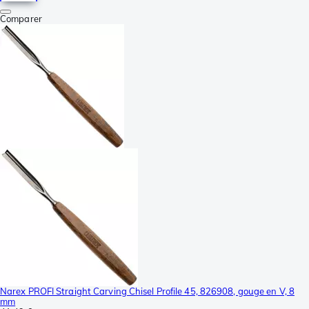
Comparer
Narex PROFI Straight Carving Chisel Profile 45, 826908, gouge en V, 8
mm