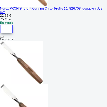
Narex PROFI Straight Carving Chisel Profile 11, 826708, gouge en U, 8
mm
22,99 €
25,49 €
En stock
Comparer