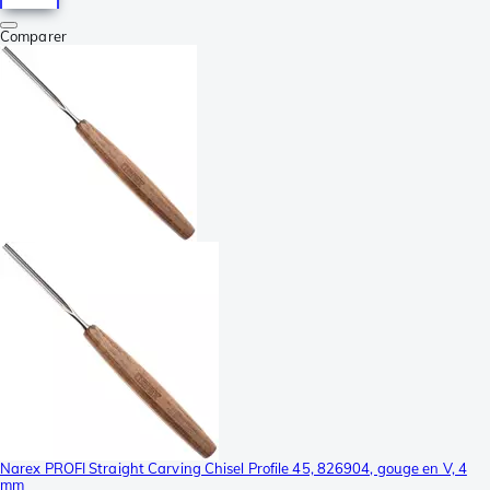
Comparer
Narex PROFI Straight Carving Chisel Profile 45, 826904, gouge en V, 4
mm