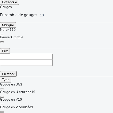
Catégorie
Gouges
Ensemble de gouges
10
Marque
Narex
110
BeaverCraft
14
Prix
En stock
Type
Gouge en U
53
Gouge en U courbée
19
Gouge en V
10
Gouge en V courbée
9