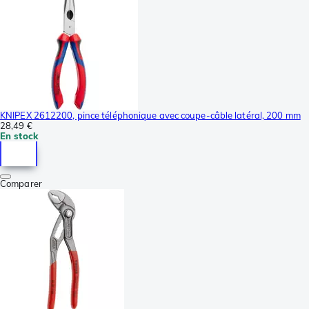
KNIPEX 2612200, pince téléphonique avec coupe-câble latéral, 200 mm
28,49 €
En stock
Comparer