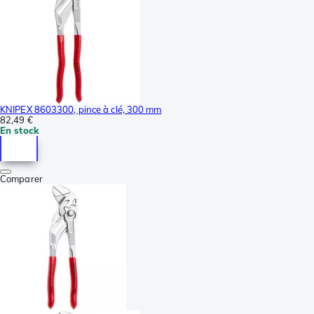
KNIPEX 8603300, pince à clé, 300 mm
82,49 €
En stock
Comparer