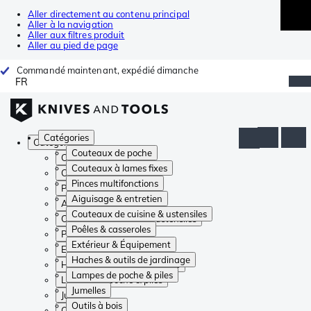
Aller directement au contenu principal
Aller à la navigation
Aller aux filtres produit
Aller au pied de page
Commandé maintenant, expédié dimanche
FR
Catégories
Catégories
Couteaux de poche
Couteaux de poche
Couteaux à lames fixes
Couteaux à lames fixes
Pinces multifonctions
Pinces multifonctions
Aiguisage & entretien
Aiguisage & entretien
Couteaux de cuisine & ustensiles
Couteaux de cuisine & ustensiles
Poêles & casseroles
Poêles & casseroles
Extérieur & Équipement
Extérieur & Équipement
Haches & outils de jardinage
Haches & outils de jardinage
Lampes de poche & piles
Lampes de poche & piles
Jumelles
Jumelles
Outils à bois
Outils à bois