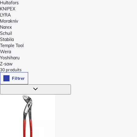
Hultafors
KNIPEX
LYRA
Morakniv
Narex
Schuil
Stabila
Temple Tool
Wera
Yoshiharu
Z-saw
30
produits
Filtrer