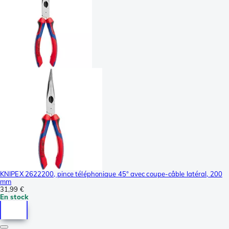
KNIPEX 2622200, pince téléphonique 45° avec coupe-câble latéral, 200
mm
31,99 €
En stock