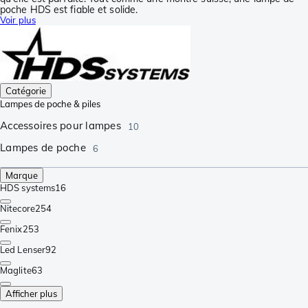
poche HDS est fiable et solide.
Voir plus
Catégorie
Lampes de poche & piles
Accessoires pour lampes
10
Lampes de poche
6
Marque
HDS systems
16
Nitecore
254
Fenix
253
Led Lenser
92
Maglite
63
Afficher plus