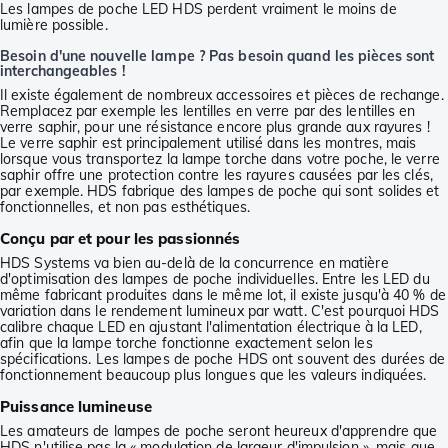
Les lampes de poche LED HDS perdent vraiment le moins de
lumière possible.
Besoin d'une nouvelle lampe ? Pas besoin quand les pièces sont
interchangeables !
Il existe également de nombreux accessoires et pièces de rechange.
Remplacez par exemple les lentilles en verre par des lentilles en
verre saphir, pour une résistance encore plus grande aux rayures !
Le verre saphir est principalement utilisé dans les montres, mais
lorsque vous transportez la lampe torche dans votre poche, le verre
saphir offre une protection contre les rayures causées par les clés,
par exemple. HDS fabrique des lampes de poche qui sont solides et
fonctionnelles, et non pas esthétiques.
Conçu par et pour les passionnés
HDS Systems va bien au-delà de la concurrence en matière
d'optimisation des lampes de poche individuelles. Entre les LED du
même fabricant produites dans le même lot, il existe jusqu'à 40 % de
variation dans le rendement lumineux par watt. C'est pourquoi HDS
calibre chaque LED en ajustant l'alimentation électrique à la LED,
afin que la lampe torche fonctionne exactement selon les
spécifications. Les lampes de poche HDS ont souvent des durées de
fonctionnement beaucoup plus longues que les valeurs indiquées.
Puissance lumineuse
Les amateurs de lampes de poche seront heureux d'apprendre que
HDS n'utilise pas la « modulation de largeur d'impulsion », mais que