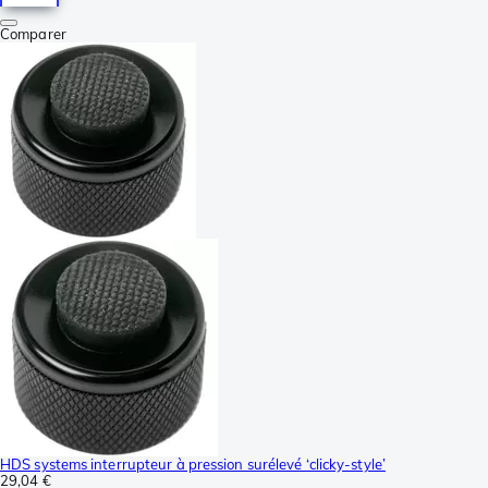
Comparer
HDS systems interrupteur à pression surélevé ‘clicky-style’
29,04 €