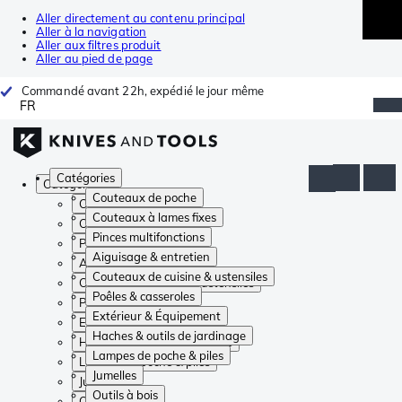
Aller directement au contenu principal
Aller à la navigation
Aller aux filtres produit
Aller au pied de page
Commandé avant 22h, expédié le jour même
FR
Catégories
Catégories
Couteaux de poche
Couteaux de poche
Couteaux à lames fixes
Couteaux à lames fixes
Pinces multifonctions
Pinces multifonctions
Aiguisage & entretien
Aiguisage & entretien
Couteaux de cuisine & ustensiles
Couteaux de cuisine & ustensiles
Poêles & casseroles
Poêles & casseroles
Extérieur & Équipement
Extérieur & Équipement
Haches & outils de jardinage
Haches & outils de jardinage
Lampes de poche & piles
Lampes de poche & piles
Jumelles
Jumelles
Outils à bois
Outils à bois