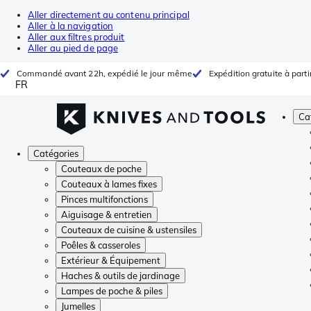
Aller directement au contenu principal
Aller à la navigation
Aller aux filtres produit
Aller au pied de page
Commandé avant 22h, expédié le jour même
Expédition gratuite à parti
FR
Ca
Catégories
Couteaux de poche
Couteaux à lames fixes
Pinces multifonctions
Aiguisage & entretien
Couteaux de cuisine & ustensiles
Poêles & casseroles
Extérieur & Équipement
Haches & outils de jardinage
Lampes de poche & piles
Jumelles