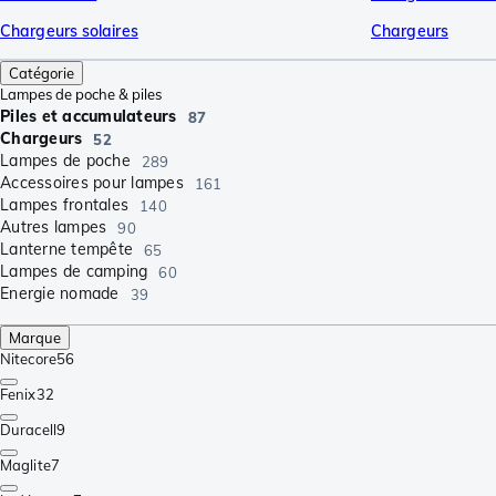
Chargeurs solaires
Chargeurs
Catégorie
Lampes de poche & piles
Piles et accumulateurs
87
Chargeurs
52
Lampes de poche
289
Accessoires pour lampes
161
Lampes frontales
140
Autres lampes
90
Lanterne tempête
65
Lampes de camping
60
Énergie nomade
39
Marque
Nitecore
56
Fenix
32
Duracell
9
Maglite
7