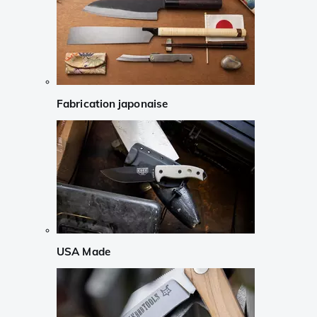
Fabrication japonaise
USA Made