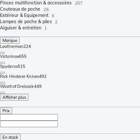
Pinces multifonction & accessoires
207
Couteaux de poche
26
Extérieur & Équipement
6
Lampes de poche & piles
2
Aiguiser & entretien
1
Marque
Leatherman
224
Victorinox
655
Spyderco
515
Rick Hinderer Knives
492
Wüsthof Dreizack
449
Afficher plus
Prix
En stock