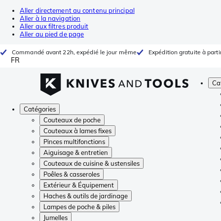
Aller directement au contenu principal
Aller à la navigation
Aller aux filtres produit
Aller au pied de page
Commandé avant 22h, expédié le jour même
Expédition gratuite à parti
FR
Ca
Catégories
Couteaux de poche
Couteaux à lames fixes
Pinces multifonctions
Aiguisage & entretien
Couteaux de cuisine & ustensiles
Poêles & casseroles
Extérieur & Équipement
Haches & outils de jardinage
Lampes de poche & piles
Jumelles