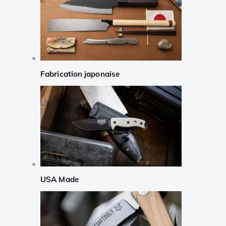
Fabrication japonaise
USA Made