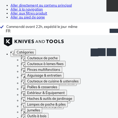
Aller directement au contenu principal
Aller à la navigation
Aller aux filtres produit
Aller au pied de page
Commandé avant 22h, expédié le jour même
FR
Catégories
Catégories
Couteaux de poche
Couteaux de poche
Couteaux à lames fixes
Couteaux à lames fixes
Pinces multifonctions
Pinces multifonctions
Aiguisage & entretien
Aiguisage & entretien
Couteaux de cuisine & ustensiles
Couteaux de cuisine & ustensiles
Poêles & casseroles
Poêles & casseroles
Extérieur & Équipement
Extérieur & Équipement
Haches & outils de jardinage
Haches & outils de jardinage
Lampes de poche & piles
Lampes de poche & piles
Jumelles
Jumelles
Outils à bois
Outils à bois