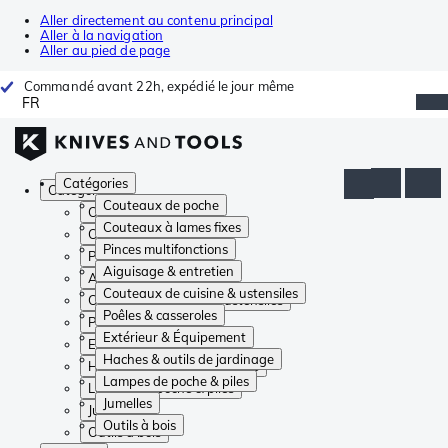
Aller directement au contenu principal
Aller à la navigation
Aller au pied de page
Commandé avant 22h, expédié le jour même
FR
Catégories
Catégories
Couteaux de poche
Couteaux de poche
Couteaux à lames fixes
Couteaux à lames fixes
Pinces multifonctions
Pinces multifonctions
Aiguisage & entretien
Aiguisage & entretien
Couteaux de cuisine & ustensiles
Couteaux de cuisine & ustensiles
Poêles & casseroles
Poêles & casseroles
Extérieur & Équipement
Extérieur & Équipement
Haches & outils de jardinage
Haches & outils de jardinage
Lampes de poche & piles
Lampes de poche & piles
Jumelles
Jumelles
Outils à bois
Outils à bois