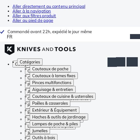
Aller directement au contenu principal
Aller à la navigation
Aller aux filtres produit
Aller au pied de page
Commandé avant 22h, expédié le jour même
FR
Catégories
Catégories
Couteaux de poche
Couteaux de poche
Couteaux à lames fixes
Couteaux à lames fixes
Pinces multifonctions
Pinces multifonctions
Aiguisage & entretien
Aiguisage & entretien
Couteaux de cuisine & ustensiles
Couteaux de cuisine & ustensiles
Poêles & casseroles
Poêles & casseroles
Extérieur & Équipement
Extérieur & Équipement
Haches & outils de jardinage
Haches & outils de jardinage
Lampes de poche & piles
Lampes de poche & piles
Jumelles
Jumelles
Outils à bois
Outils à bois