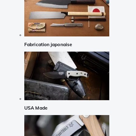
Fabrication japonaise
USA Made