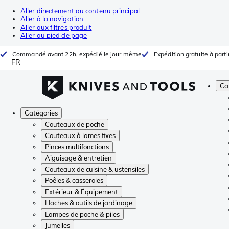
Aller directement au contenu principal
Aller à la navigation
Aller aux filtres produit
Aller au pied de page
Commandé avant 22h, expédié le jour même
Expédition gratuite à parti
FR
Ca
Catégories
Couteaux de poche
Couteaux à lames fixes
Pinces multifonctions
Aiguisage & entretien
Couteaux de cuisine & ustensiles
Poêles & casseroles
Extérieur & Équipement
Haches & outils de jardinage
Lampes de poche & piles
Jumelles