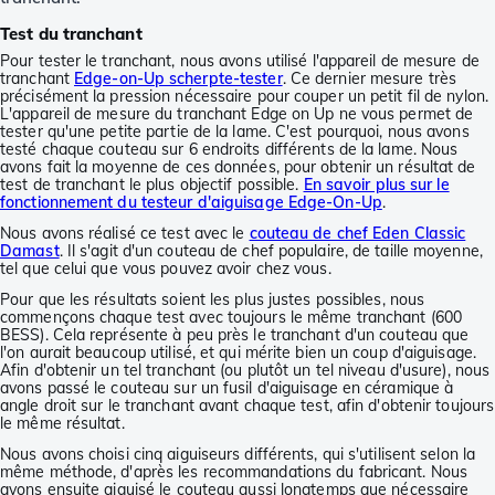
Test du tranchant
Pour tester le tranchant, nous avons utilisé l'appareil de mesure de
tranchant
Edge-on-Up scherpte-tester
. Ce dernier mesure très
précisément la pression nécessaire pour couper un petit fil de nylon.
L'appareil de mesure du tranchant Edge on Up ne vous permet de
tester qu'une petite partie de la lame. C'est pourquoi, nous avons
testé chaque couteau sur 6 endroits différents de la lame. Nous
avons fait la moyenne de ces données, pour obtenir un résultat de
test de tranchant le plus objectif possible.
En savoir plus sur le
fonctionnement du testeur d'aiguisage Edge-On-Up
.
Nous avons réalisé ce test avec le
couteau de chef Eden Classic
Damast
. Il s'agit d'un couteau de chef populaire, de taille moyenne,
tel que celui que vous pouvez avoir chez vous.
Pour que les résultats soient les plus justes possibles, nous
commençons chaque test avec toujours le même tranchant (600
BESS). Cela représente à peu près le tranchant d'un couteau que
l'on aurait beaucoup utilisé, et qui mérite bien un coup d'aiguisage.
Afin d'obtenir un tel tranchant (ou plutôt un tel niveau d'usure), nous
avons passé le couteau sur un fusil d'aiguisage en céramique à
angle droit sur le tranchant avant chaque test, afin d'obtenir toujours
le même résultat.
Nous avons choisi cinq aiguiseurs différents, qui s'utilisent selon la
même méthode, d'après les recommandations du fabricant. Nous
avons ensuite aiguisé le couteau aussi longtemps que nécessaire