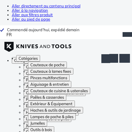
Aller directement au contenu principal
Aller à la navigation
Aller aux filtres produit
Aller au pied de page
Commandé aujourd'hui, expédié demain
FR
Catégories
Catégories
Couteaux de poche
Couteaux de poche
Couteaux à lames fixes
Couteaux à lames fixes
Pinces multifonctions
Pinces multifonctions
Aiguisage & entretien
Aiguisage & entretien
Couteaux de cuisine & ustensiles
Couteaux de cuisine & ustensiles
Poêles & casseroles
Poêles & casseroles
Extérieur & Équipement
Extérieur & Équipement
Haches & outils de jardinage
Haches & outils de jardinage
Lampes de poche & piles
Lampes de poche & piles
Jumelles
Jumelles
Outils à bois
Outils à bois