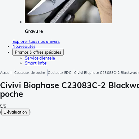
Gravure
Explorer tous nos univers
Nouveautés
Promos & offres spéciales
Service clièntele
Smart infos
Accueil
Couteaux de poche
Couteaux EDC
Civivi Biophase C23083C-2 Blackwashe
Civivi Biophase C23083C-2 Blackwa
poche
5/5
(
1 évaluation
)