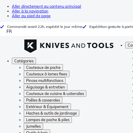
Aller directement au contenu principal
Aller à la navigation
Aller au pied de page
Commandé avant 22h, expédié le jour même
Expédition gratuite à parti
FR
Ca
Catégories
Couteaux de poche
Couteaux à lames fixes
Pinces multifonctions
Aiguisage & entretien
Couteaux de cuisine & ustensiles
Poêles & casseroles
Extérieur & Équipement
Haches & outils de jardinage
Lampes de poche & piles
Jumelles
Outils à bois