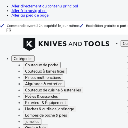
Aller directement au contenu principal
Aller à la navigation
Aller au pied de page
Commandé avant 22h, expédié le jour même
Expédition gratuite à parti
FR
Ca
Catégories
Couteaux de poche
Couteaux à lames fixes
Pinces multifonctions
Aiguisage & entretien
Couteaux de cuisine & ustensiles
Poêles & casseroles
Extérieur & Équipement
Haches & outils de jardinage
Lampes de poche & piles
Jumelles
Outils à bois