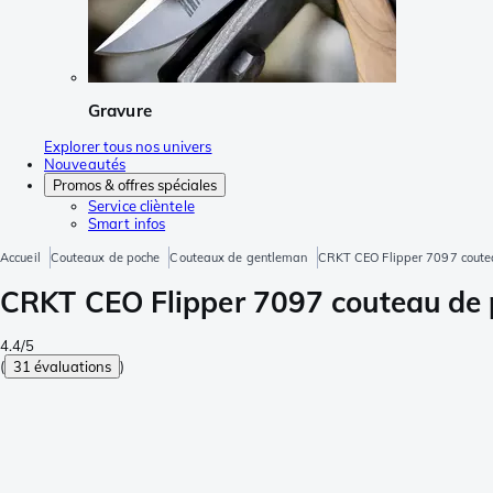
Gravure
Explorer tous nos univers
Nouveautés
Promos & offres spéciales
Service clièntele
Smart infos
Accueil
Couteaux de poche
Couteaux de gentleman
CRKT CEO Flipper 7097 coutea
CRKT CEO Flipper 7097 couteau de 
4.4/5
(
31 évaluations
)