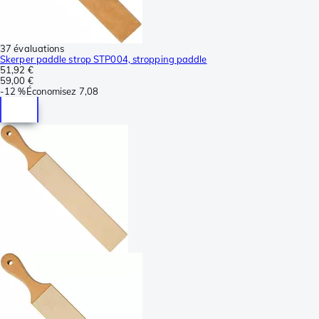
37 évaluations
Skerper paddle strop STP004, stropping paddle
51,92 €
59,00 €
-
12 %
Économisez
7,08