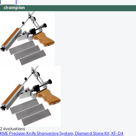
champion
2 évaluations
KME Precision Knife Sharpening System, Diamond Stone Kit, KF-D4