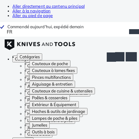
Aller directement au contenu principal
Aller à la navigation
Aller au pied de page
Commandé aujourd'hui, expédié demain
FR
Catégories
Catégories
Couteaux de poche
Couteaux de poche
Couteaux à lames fixes
Couteaux à lames fixes
Pinces multifonctions
Pinces multifonctions
Aiguisage & entretien
Aiguisage & entretien
Couteaux de cuisine & ustensiles
Couteaux de cuisine & ustensiles
Poêles & casseroles
Poêles & casseroles
Extérieur & Équipement
Extérieur & Équipement
Haches & outils de jardinage
Haches & outils de jardinage
Lampes de poche & piles
Lampes de poche & piles
Jumelles
Jumelles
Outils à bois
Outils à bois