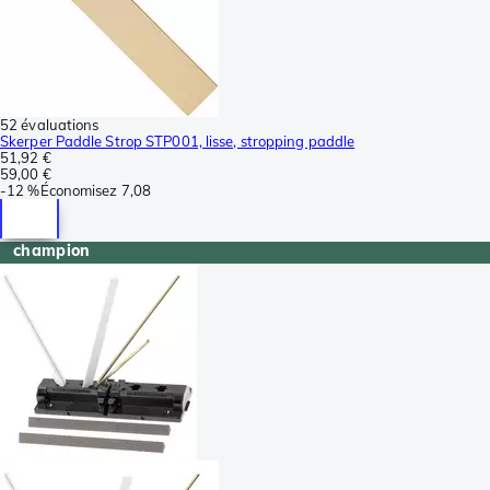
52 évaluations
Skerper Paddle Strop STP001, lisse, stropping paddle
51,92 €
59,00 €
-
12 %
Économisez
7,08
champion