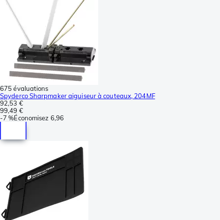
675 évaluations
Spyderco Sharpmaker aiguiseur à couteaux, 204MF
92,53 €
99,49 €
-
7 %
Économisez
6,96