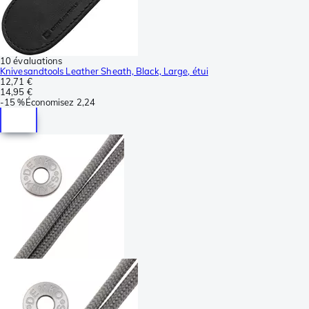
10 évaluations
Knivesandtools Leather Sheath, Black, Large, étui
12,71 €
14,95 €
-
15 %
Économisez
2,24