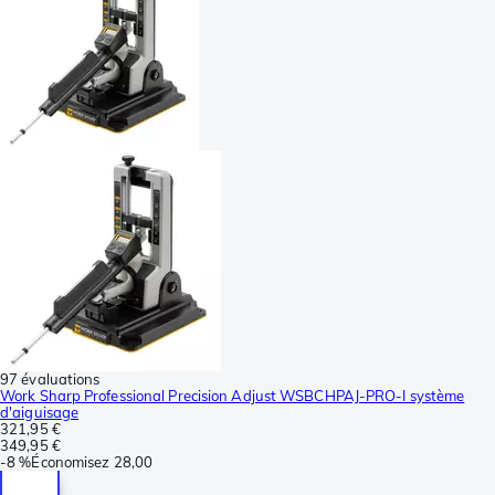
97 évaluations
Work Sharp Professional Precision Adjust WSBCHPAJ-PRO-I système
d'aiguisage
321,95 €
349,95 €
-
8 %
Économisez
28,00