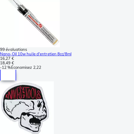
99 évaluations
Nano-Oil 10w huile d'entretien 8cc/8ml
16,27 €
18,49 €
-
12 %
Économisez
2,22