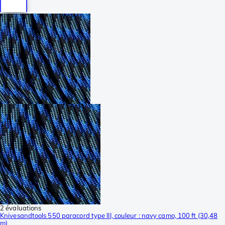
2 évaluations
Knivesandtools 550 paracord type III, couleur : navy camo, 100 ft (30,48
m)