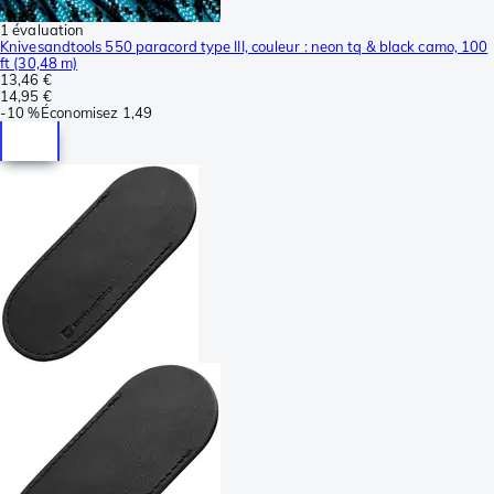
1 évaluation
Knivesandtools 550 paracord type III, couleur : neon tq & black camo, 100
ft (30,48 m)
13,46 €
14,95 €
-
10 %
Économisez
1,49