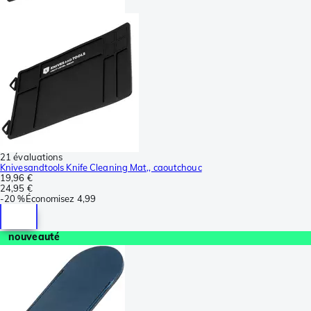
21 évaluations
Knivesandtools Knife Cleaning Mat,, caoutchouc
19,96 €
24,95 €
-
20 %
Économisez
4,99
nouveauté