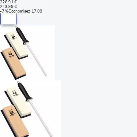
226,91 €
243,99 €
-
7 %
Économisez
17,08