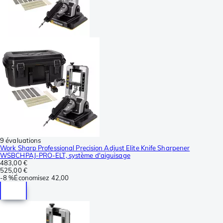
9 évaluations
Work Sharp Professional Precision Adjust Elite Knife Sharpener
WSBCHPAJ-PRO-ELT, système d'aiguisage
483,00 €
525,00 €
-
8 %
Économisez
42,00