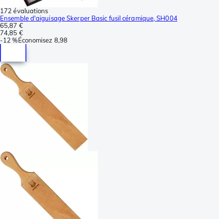
172 évaluations
Ensemble d'aiguisage Skerper Basic fusil céramique, SH004
65,87 €
74,85 €
-
12 %
Économisez
8,98