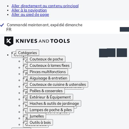
Aller directement au contenu principal
Aller à la navigation
Aller au pied de page
Commandé maintenant, expédié dimanche
FR
Catégories
Catégories
Couteaux de poche
Couteaux de poche
Couteaux à lames fixes
Couteaux à lames fixes
Pinces multifonctions
Pinces multifonctions
Aiguisage & entretien
Aiguisage & entretien
Couteaux de cuisine & ustensiles
Couteaux de cuisine & ustensiles
Poêles & casseroles
Poêles & casseroles
Extérieur & Équipement
Extérieur & Équipement
Haches & outils de jardinage
Haches & outils de jardinage
Lampes de poche & piles
Lampes de poche & piles
Jumelles
Jumelles
Outils à bois
Outils à bois