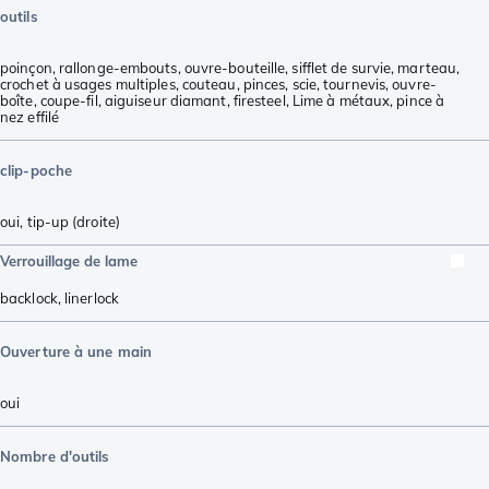
outils
poinçon
,
rallonge-embouts
,
ouvre-bouteille
,
sifflet de survie
,
marteau
,
crochet à usages multiples
,
couteau
,
pinces
,
scie
,
tournevis
,
ouvre-
boîte
,
coupe-fil
,
aiguiseur diamant
,
firesteel
,
Lime à métaux
,
pince à
nez effilé
clip-poche
oui, tip-up (droite)
Verrouillage de lame
backlock
,
linerlock
Ouverture à une main
oui
Nombre d'outils