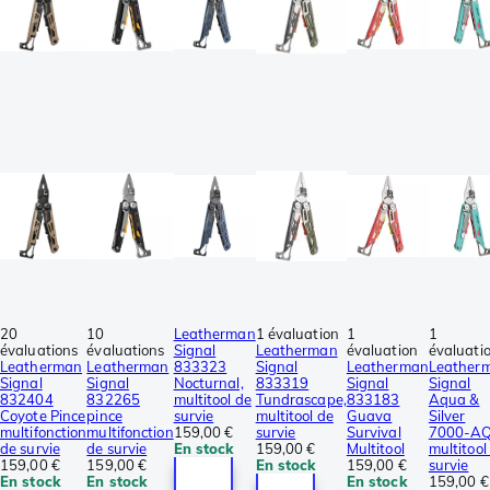
20
10
Leatherman
1 évaluation
1
1
évaluations
évaluations
Signal
Leatherman
évaluation
évaluati
Leatherman
Leatherman
833323
Signal
Leatherman
Leather
Signal
Signal
Nocturnal,
833319
Signal
Signal
832404
832265
multitool de
Tundrascape,
833183
Aqua &
Coyote Pince
pince
survie
multitool de
Guava
Silver
multifonction
multifonction
159,00 €
survie
Survival
7000-A
de survie
de survie
En stock
159,00 €
Multitool
multitool
159,00 €
159,00 €
En stock
159,00 €
survie
En stock
En stock
En stock
159,00 €