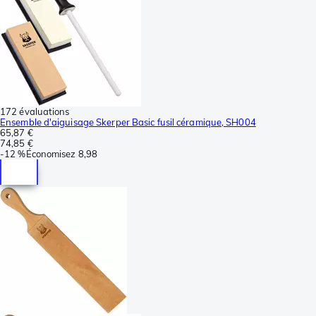
172 évaluations
Ensemble d'aiguisage Skerper Basic fusil céramique, SH004
65,87 €
74,85 €
-
12 %
Économisez
8,98