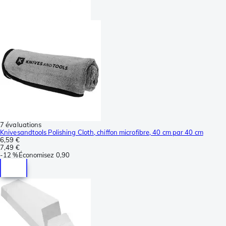
7 évaluations
Knivesandtools Polishing Cloth, chiffon microfibre, 40 cm par 40 cm
6,59 €
7,49 €
-
12 %
Économisez
0,90