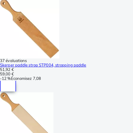
37 évaluations
Skerper paddle strop STP004, stropping paddle
51,92 €
59,00 €
-
12 %
Économisez
7,08