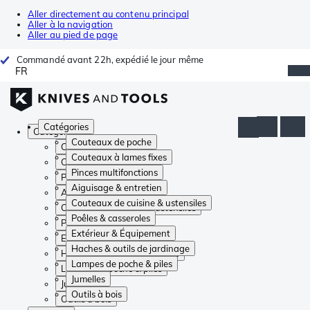
Aller directement au contenu principal
Aller à la navigation
Aller au pied de page
Commandé avant 22h, expédié le jour même
FR
Catégories
Catégories
Couteaux de poche
Couteaux de poche
Couteaux à lames fixes
Couteaux à lames fixes
Pinces multifonctions
Pinces multifonctions
Aiguisage & entretien
Aiguisage & entretien
Couteaux de cuisine & ustensiles
Couteaux de cuisine & ustensiles
Poêles & casseroles
Poêles & casseroles
Extérieur & Équipement
Extérieur & Équipement
Haches & outils de jardinage
Haches & outils de jardinage
Lampes de poche & piles
Lampes de poche & piles
Jumelles
Jumelles
Outils à bois
Outils à bois