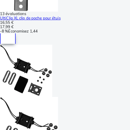
13 évaluations
UltiClip XL clip de poche pour étuis
16,55 €
17,99 €
-
8 %
Économisez
1,44