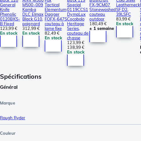
General
M500-009
Tactical
Special
FX-9CM07
Leatherneck
Knife
Kamba
Elementum
0119CCS1
Stonewashed
SF D2,
Phenolic
DLC Elmax
Dagger
DymaLux
couteau
39LSFC
0120BKS-
Black G10,
FOFX-647S
Cocobolo
outdoor
83,99 €
B Fixed
poignard
couteau à
Heritage
180,49 €
En stock
123,99 €
312,99 €
lame fixe
Series,
± 1 semaine
En stock
En stock
82,49 €
couteau de
En stock
chasse
123,99 €
138,99 €
En stock
Spécifications
Général
Marque
Rough Ryder
Couleur