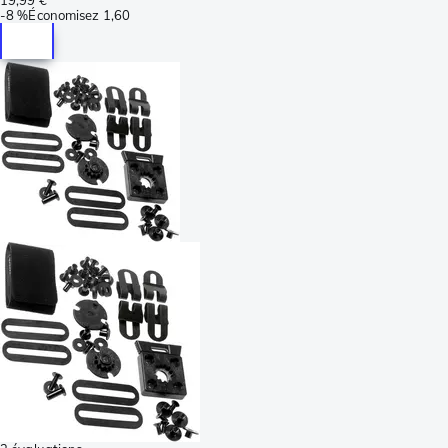
-
8 %
Économisez
1,60