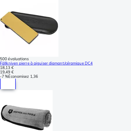
500 évaluations
Fällkniven pierre à aiguiser diamant/céramique DC4
18,13 €
19,49 €
-
7 %
Économisez
1,36