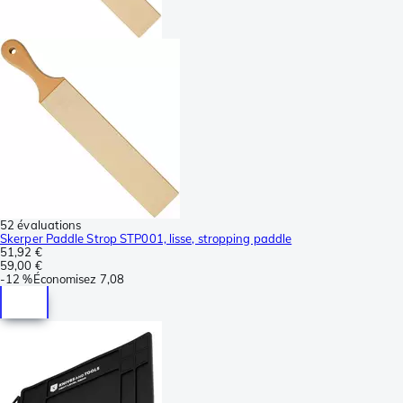
52 évaluations
Skerper Paddle Strop STP001, lisse, stropping paddle
51,92 €
59,00 €
-
12 %
Économisez
7,08