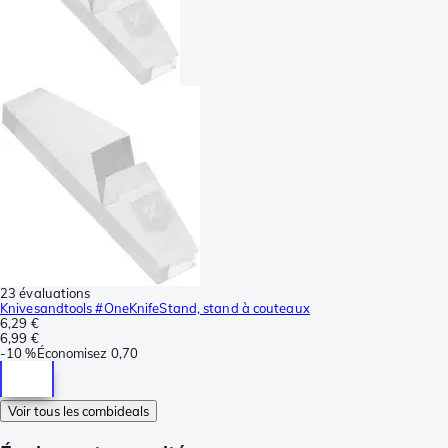
23 évaluations
Knivesandtools #OneKnifeStand, stand à couteaux
6,29 €
6,99 €
-
10 %
Économisez
0,70
Voir tous les combideals