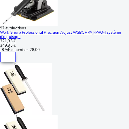
97 évaluations
Work Sharp Professional Precision Adjust WSBCHPAJ-PRO-I système
d'aiguisage
321,95 €
349,95 €
-
8 %
Économisez
28,00