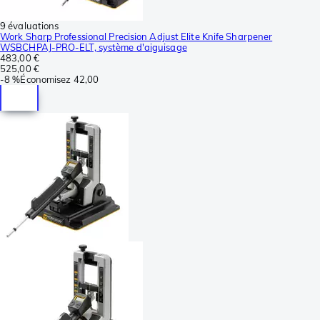
9 évaluations
Work Sharp Professional Precision Adjust Elite Knife Sharpener
WSBCHPAJ-PRO-ELT, système d'aiguisage
483,00 €
525,00 €
-
8 %
Économisez
42,00