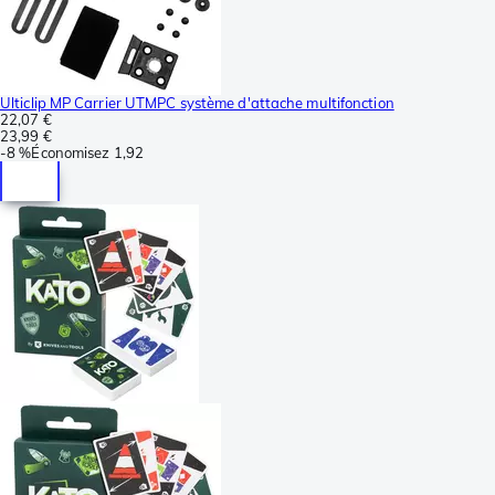
Ulticlip MP Carrier UTMPC système d'attache multifonction
22,07 €
23,99 €
-
8 %
Économisez
1,92