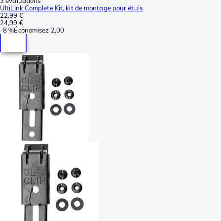
3 évaluations
UltiLink Complete Kit, kit de montage pour étuis
22,99 €
24,99 €
-
8 %
Économisez
2,00