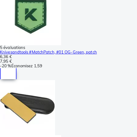
5 évaluations
Knivesandtools #MatchPatch, #01 OG-Green, patch
6,36 €
7,95 €
-
20 %
Économisez
1,59