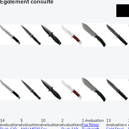
Également consulté
14
5
10
2
1 évaluation
13
évaluations
évaluations
évaluations
évaluations
Fox Rimor
évaluations
Buck 120
ANV M500
Fox
Buck 119
Bushcraft
Cold Steel