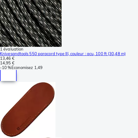
1 évaluation
Knivesandtools 550 paracord type III, couleur : acu, 100 ft (30,48 m)
13,46 €
14,95 €
-
10 %
Économisez
1,49