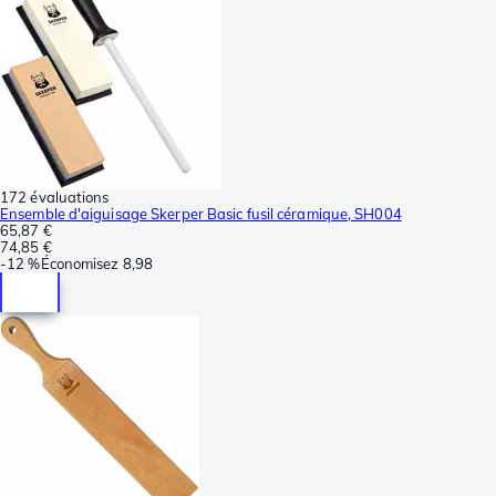
172 évaluations
Ensemble d'aiguisage Skerper Basic fusil céramique, SH004
65,87 €
74,85 €
-
12 %
Économisez
8,98