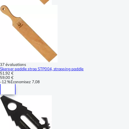
37 évaluations
Skerper paddle strop STP004, stropping paddle
51,92 €
59,00 €
-
12 %
Économisez
7,08