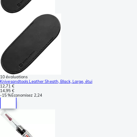
10 évaluations
Knivesandtools Leather Sheath, Black, Large, étui
12,71 €
14,95 €
-
15 %
Économisez
2,24