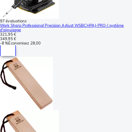
97 évaluations
Work Sharp Professional Precision Adjust WSBCHPAJ-PRO-I système
d'aiguisage
321,95 €
349,95 €
-
8 %
Économisez
28,00