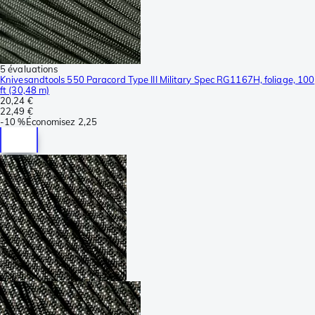
5 évaluations
Knivesandtools 550 Paracord Type III Military Spec RG1167H, foliage, 100
ft (30,48 m)
20,24 €
22,49 €
-
10 %
Économisez
2,25