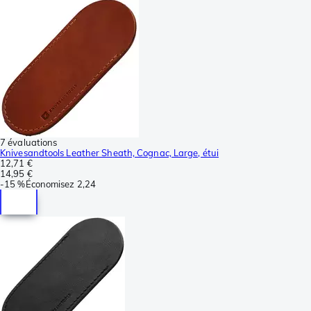
7 évaluations
Knivesandtools Leather Sheath, Cognac, Large, étui
12,71 €
14,95 €
-
15 %
Économisez
2,24