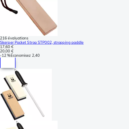
216 évaluations
Skerper Pocket Strop STP002, stropping paddle
17,60 €
20,00 €
-
12 %
Économisez
2,40