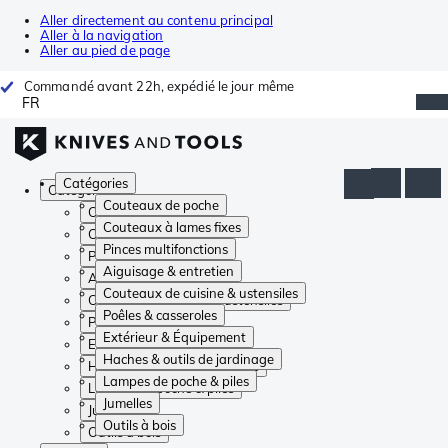
Aller directement au contenu principal
Aller à la navigation
Aller au pied de page
Commandé avant 22h, expédié le jour même
FR
Catégories
Catégories
Couteaux de poche
Couteaux de poche
Couteaux à lames fixes
Couteaux à lames fixes
Pinces multifonctions
Pinces multifonctions
Aiguisage & entretien
Aiguisage & entretien
Couteaux de cuisine & ustensiles
Couteaux de cuisine & ustensiles
Poêles & casseroles
Poêles & casseroles
Extérieur & Équipement
Extérieur & Équipement
Haches & outils de jardinage
Haches & outils de jardinage
Lampes de poche & piles
Lampes de poche & piles
Jumelles
Jumelles
Outils à bois
Outils à bois