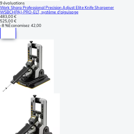
9 évaluations
Work Sharp Professional Precision Adjust Elite Knife Sharpener
WSBCHPAJ-PRO-ELT, système d'aiguisage
483,00 €
525,00 €
-
8 %
Économisez
42,00