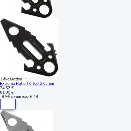
1 évaluation
Extrema Ratio TK Tool 2.0, noir
74,52 €
81,00 €
-
8 %
Économisez
6,48