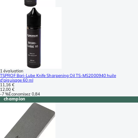
1 évaluation
TSPROF Bori-Lube Knife Sharpening Oil TS-MS2000940 huile
d'aiguisage 60 ml
11,16 €
12,00 €
-
7 %
Économisez
0,84
champion