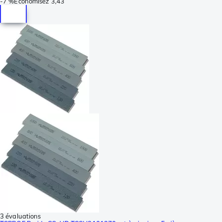
-
7 %
Économisez
3,43
3 évaluations