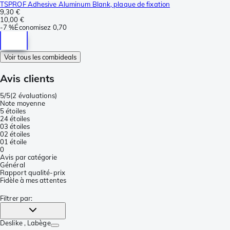
TSPROF Adhesive Aluminum Blank, plaque de fixation
9,30 €
10,00 €
-
7 %
Économisez
0,70
Voir tous les combideals
Avis clients
5/5
(
2 évaluations
)
Note moyenne
5 étoiles
2
4 étoiles
0
3 étoiles
0
2 étoiles
0
1 étoile
0
Avis par catégorie
Général
Rapport qualité-prix
Fidèle à mes attentes
Filtrer par
:
Deslike
, Labège