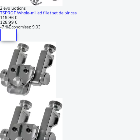
2 évaluations
TSPROF Whole-milled fillet set de pinces
119,96 €
128,99 €
-
7 %
Économisez
9,03