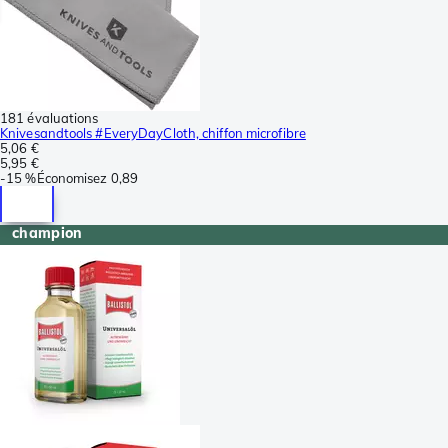
181 évaluations
Knivesandtools #EveryDayCloth, chiffon microfibre
5,06 €
5,95 €
-
15 %
Économisez
0,89
champion