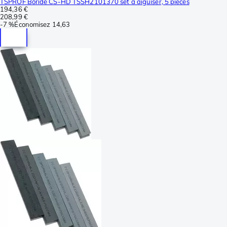
TSPROF Boride CS-HD TSSH2101370 set à aiguiser, 5 pièces
194,36 €
208,99 €
-
7 %
Économisez
14,63