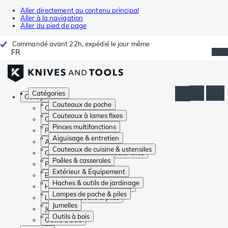
Aller directement au contenu principal
Aller à la navigation
Aller au pied de page
Commandé avant 22h, expédié le jour même
FR
Catégories
Catégories
Couteaux de poche
Couteaux de poche
Couteaux à lames fixes
Couteaux à lames fixes
Pinces multifonctions
Pinces multifonctions
Aiguisage & entretien
Aiguisage & entretien
Couteaux de cuisine & ustensiles
Couteaux de cuisine & ustensiles
Poêles & casseroles
Poêles & casseroles
Extérieur & Équipement
Extérieur & Équipement
Haches & outils de jardinage
Haches & outils de jardinage
Lampes de poche & piles
Lampes de poche & piles
Jumelles
Jumelles
Outils à bois
Outils à bois