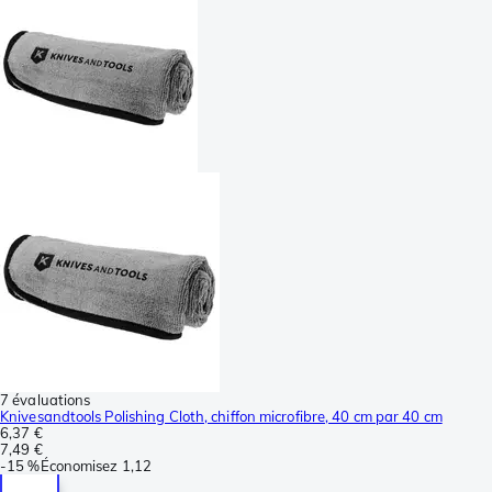
7 évaluations
Knivesandtools Polishing Cloth, chiffon microfibre, 40 cm par 40 cm
6,37 €
7,49 €
-
15 %
Économisez
1,12