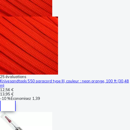
25 évaluations
Knivesandtools 550 paracord type III, couleur : neon orange, 100 ft (30,48
m)
12,56 €
13,95 €
-
10 %
Économisez
1,39