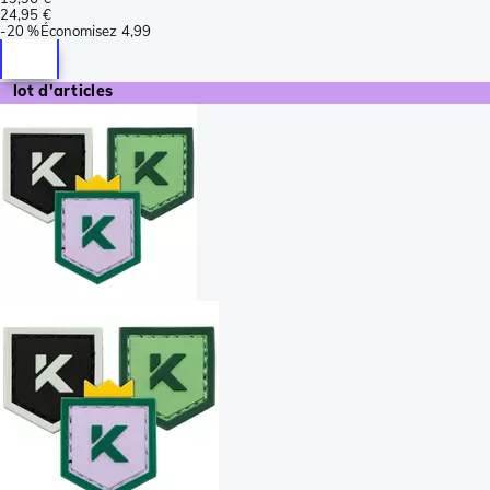
24,95 €
-
20 %
Économisez
4,99
lot d'articles