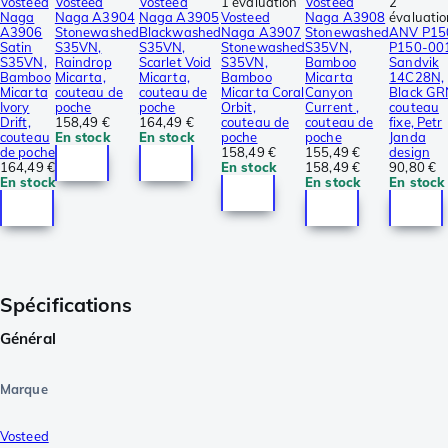
Vosteed
Vosteed
Vosteed
1 évaluation
Vosteed
2
Naga
Naga A3904
Naga A3905
Vosteed
Naga A3908
évaluatio
A3906
Stonewashed
Blackwashed
Naga A3907
Stonewashed
ANV P15
Satin
S35VN,
S35VN,
Stonewashed
S35VN,
P150-001
S35VN,
Raindrop
Scarlet Void
S35VN,
Bamboo
Sandvik
Bamboo
Micarta,
Micarta,
Bamboo
Micarta
14C28N,
Micarta
couteau de
couteau de
Micarta Coral
Canyon
Black GR
Ivory
poche
poche
Orbit,
Current ,
couteau
Drift,
158,49 €
164,49 €
couteau de
couteau de
fixe, Petr
couteau
En stock
En stock
poche
poche
Janda
de poche
158,49 €
155,49 €
design
164,49 €
En stock
158,49 €
90,80 €
En stock
En stock
En stock
Spécifications
Général
Marque
Vosteed