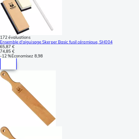
172 évaluations
Ensemble d'aiguisage Skerper Basic fusil céramique, SH004
65,87 €
74,85 €
-
12 %
Économisez
8,98