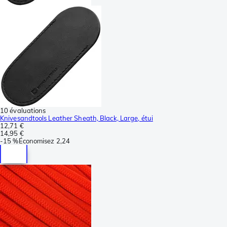
10 évaluations
Knivesandtools Leather Sheath, Black, Large, étui
12,71 €
14,95 €
-
15 %
Économisez
2,24