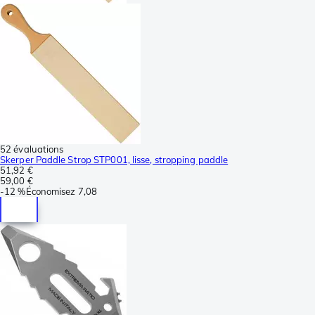
52 évaluations
Skerper Paddle Strop STP001, lisse, stropping paddle
51,92 €
59,00 €
-
12 %
Économisez
7,08