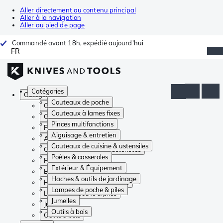
Aller directement au contenu principal
Aller à la navigation
Aller au pied de page
Commandé avant 18h, expédié aujourd'hui
FR
Catégories
Catégories
Couteaux de poche
Couteaux de poche
Couteaux à lames fixes
Couteaux à lames fixes
Pinces multifonctions
Pinces multifonctions
Aiguisage & entretien
Aiguisage & entretien
Couteaux de cuisine & ustensiles
Couteaux de cuisine & ustensiles
Poêles & casseroles
Poêles & casseroles
Extérieur & Équipement
Extérieur & Équipement
Haches & outils de jardinage
Haches & outils de jardinage
Lampes de poche & piles
Lampes de poche & piles
Jumelles
Jumelles
Outils à bois
Outils à bois