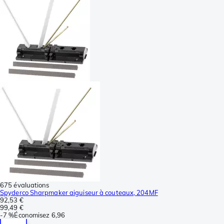
675 évaluations
Spyderco Sharpmaker aiguiseur à couteaux, 204MF
92,53 €
99,49 €
-
7 %
Économisez
6,96