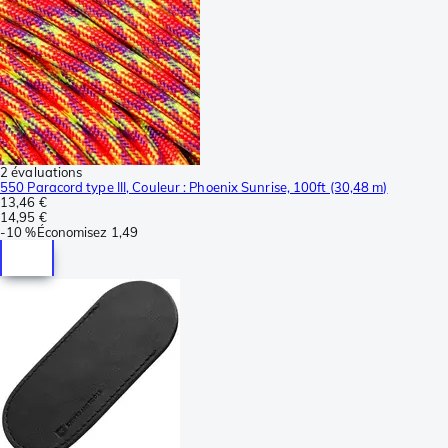
2 évaluations
550 Paracord type III, Couleur : Phoenix Sunrise, 100ft (30,48 m)
13,46 €
14,95 €
-
10 %
Économisez
1,49