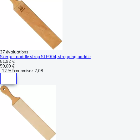
37 évaluations
Skerper paddle strop STP004, stropping paddle
51,92 €
59,00 €
-
12 %
Économisez
7,08