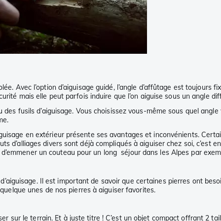
. Avec l’option d’aiguisage guidé, l’angle d’affûtage est toujours fixe. 
urité mais elle peut parfois induire que l’on aiguise sous un angle dif
ou des fusils d’aiguisage. Vous choisissez vous-même sous quel angle v
ame.
guisage en extérieur présente ses avantages et inconvénients. Certain
 d’alliages divers sont déjà compliqués à aiguiser chez soi, c’est enco
z d’emmener un couteau pour un long séjour dans les Alpes par exem
ls d’aiguisage. Il est important de savoir que certaines pierres ont be
 quelque unes de nos pierres à aiguiser favorites.
iser sur le terrain. Et à juste titre ! C’est un objet compact offrant 2 