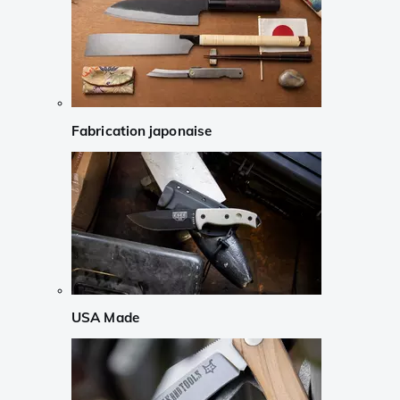
Fabrication japonaise
USA Made