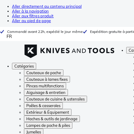
Aller directement au contenu principal
Aller à la navigation
Aller aux filtres produit
Aller au pied de page
Commandé avant 22h, expédié le jour même
Expédition gratuite à parti
FR
Ca
Catégories
Couteaux de poche
Couteaux à lames fixes
Pinces multifonctions
Aiguisage & entretien
Couteaux de cuisine & ustensiles
Poêles & casseroles
Extérieur & Équipement
Haches & outils de jardinage
Lampes de poche & piles
Jumelles