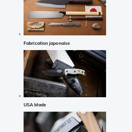
Fabrication japonaise
USA Made