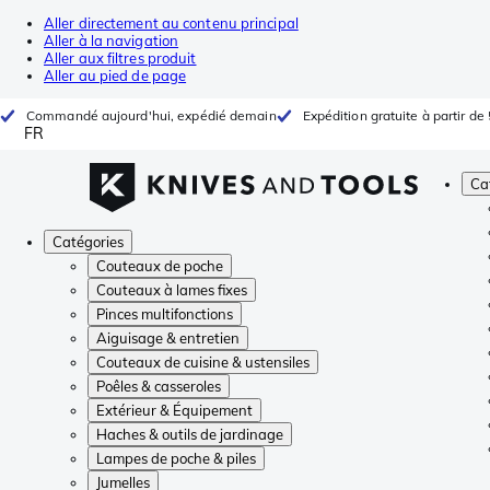
Aller directement au contenu principal
Aller à la navigation
Aller aux filtres produit
Aller au pied de page
Commandé aujourd'hui, expédié demain
Expédition gratuite à partir de
FR
Ca
Catégories
Couteaux de poche
Couteaux à lames fixes
Pinces multifonctions
Aiguisage & entretien
Couteaux de cuisine & ustensiles
Poêles & casseroles
Extérieur & Équipement
Haches & outils de jardinage
Lampes de poche & piles
Jumelles