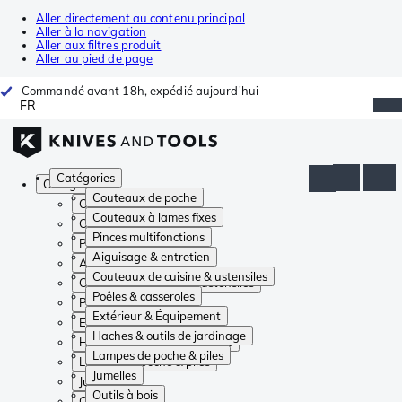
Aller directement au contenu principal
Aller à la navigation
Aller aux filtres produit
Aller au pied de page
Commandé avant 18h, expédié aujourd'hui
FR
Catégories
Catégories
Couteaux de poche
Couteaux de poche
Couteaux à lames fixes
Couteaux à lames fixes
Pinces multifonctions
Pinces multifonctions
Aiguisage & entretien
Aiguisage & entretien
Couteaux de cuisine & ustensiles
Couteaux de cuisine & ustensiles
Poêles & casseroles
Poêles & casseroles
Extérieur & Équipement
Extérieur & Équipement
Haches & outils de jardinage
Haches & outils de jardinage
Lampes de poche & piles
Lampes de poche & piles
Jumelles
Jumelles
Outils à bois
Outils à bois