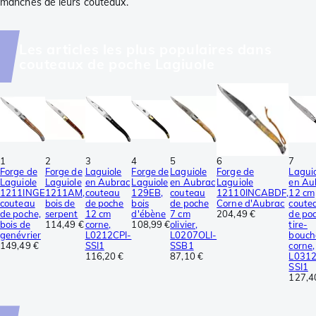
manches de leurs couteaux.
Les articles les plus populaires dans
couteaux de poche Lagiuole
1
2
3
4
5
6
7
Forge de
Forge de
Laguiole
Forge de
Laguiole
Forge de
Lagui
Laguiole
Laguiole
en Aubrac
Laguiole
en Aubrac
Laguiole
en Au
1211INGE
1211AM,
couteau
129EB,
couteau
12110INCABDF,
12 cm
couteau
bois de
de poche
bois
de poche
Corne d'Aubrac
coute
de poche,
serpent
12 cm
d'ébène
7 cm
204,49 €
de po
bois de
114,49 €
corne,
108,99 €
olivier,
tire-
genévrier
L0212CPI-
L0207OLI-
bouch
149,49 €
SSI1
SSB1
corne,
116,20 €
87,10 €
L0312
SSI1
127,4