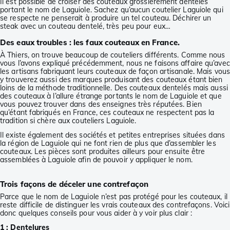
Il est possible de croiser des couteaux grossièrement dentelés
portant le nom de Laguiole. Sachez qu’aucun coutelier Laguiole qui
se respecte ne penserait à produire un tel couteau. Déchirer un
steak avec un couteau dentelé, très peu pour eux…
Des eaux troubles : les faux couteaux en France.
À Thiers, on trouve beaucoup de couteliers différents. Comme nous
vous l’avons expliqué précédemment, nous ne faisons affaire qu’avec
les artisans fabriquant leurs couteaux de façon artisanale. Mais vous
y trouverez aussi des marques produisant des couteaux étant bien
loins de la méthode traditionnelle. Des couteaux dentelés mais aussi
des couteaux à l’allure étrange portants le nom de Laguiole et que
vous pouvez trouver dans des enseignes très réputées. Bien
qu’étant fabriqués en France, ces couteaux ne respectent pas la
tradition si chère aux couteliers Laguiole.
Il existe également des sociétés et petites entreprises situées dans
la région de Laguiole qui ne font rien de plus que d’assembler les
couteaux. Les pièces sont produites ailleurs pour ensuite être
assemblées à Laguiole afin de pouvoir y appliquer le nom.
Trois façons de déceler une contrefaçon
Parce que le nom de Laguiole n’est pas protégé pour les couteaux, il
reste difficile de distinguer les vrais couteaux des contrefaçons. Voici
donc quelques conseils pour vous aider à y voir plus clair :
1 : Dentelures