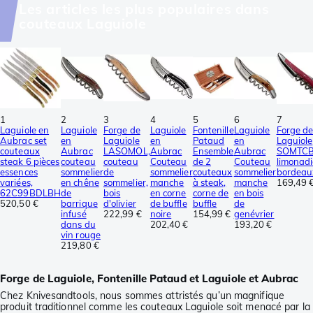
Les articles les plus populaires dans
couteaux Laguiole
1
2
3
4
5
6
7
Laguiole en
Laguiole
Forge de
Laguiole
Fontenille
Laguiole
Forge d
Aubrac set
en
Laguiole
en
Pataud
en
Laguiole
couteaux
Aubrac
LASOMOL,
Aubrac
Ensemble
Aubrac
SOMTC
steak 6 pièces
couteau
couteau
Couteau
de 2
Couteau
limonadi
essences
sommelier
de
sommelier
couteaux
sommelier
bordeau
variées,
en chêne
sommelier,
manche
à steak,
manche
169,49 
62C99BDLBH
de
bois
en corne
corne de
en bois
520,50 €
barrique
d'olivier
de buffle
buffle
de
infusé
222,99 €
noire
154,99 €
genévrier
dans du
202,40 €
193,20 €
vin rouge
219,80 €
Forge de Laguiole, Fontenille Pataud et Laguiole et Aubrac
Chez Knivesandtools, nous sommes attristés qu’un magnifique
produit traditionnel comme les couteaux Laguiole soit menacé par la