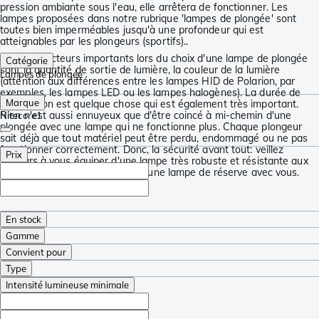
pression ambiante sous l'eau, elle arrêtera de fonctionner. Les
lampes proposées dans notre rubrique 'lampes de plongée' sont
toutes bien imperméables jusqu'à une profondeur qui est
atteignables par les plongeurs (sportifs)..
D'autres facteurs importants lors du choix d'une lampe de plongée
Catégorie
sont la quantité de sortie de lumière, la couleur de la lumière
Lampes de plongée
(attention aux différences entre les lampes HID de Polarion, par
exemples, les lampes LED ou les lampes halogènes). La durée de
Marque
combustion est quelque chose qui est également très important.
Rien n'est aussi ennuyeux que d'être coincé à mi-chemin d'une
Nitecore
1
plongée avec une lampe qui ne fonctionne plus. Chaque plongeur
sait déjà que tout matériel peut être perdu, endommagé ou ne pas
fonctionner correctement. Donc, la sécurité avant tout: veillez
Prix
toujours à vous équiper d'une lampe très robuste et résistante aux
chocs et veillez toujours`à avoir une lampe de réserve avec vous.
En stock
Gamme
Convient pour
Type
Intensité lumineuse minimale