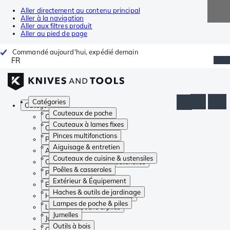
Aller directement au contenu principal
Aller à la navigation
Aller aux filtres produit
Aller au pied de page
Commandé aujourd'hui, expédié demain
FR
Catégories
Catégories
Couteaux de poche
Couteaux de poche
Couteaux à lames fixes
Couteaux à lames fixes
Pinces multifonctions
Pinces multifonctions
Aiguisage & entretien
Aiguisage & entretien
Couteaux de cuisine & ustensiles
Couteaux de cuisine & ustensiles
Poêles & casseroles
Poêles & casseroles
Extérieur & Équipement
Extérieur & Équipement
Haches & outils de jardinage
Haches & outils de jardinage
Lampes de poche & piles
Lampes de poche & piles
Jumelles
Jumelles
Outils à bois
Outils à bois