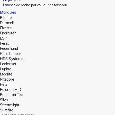
Projecteurs
Lampes de poche par couleur de faisceau
Marques
BioLite
Duracell
Elzetta
Energizer
ESP
Fenix
Feuerhand
Gear Keeper
HDS Systems
Ledlenser
Lupine
Maglite
Nitecore
Petzl
Polarion HID
Princeton Tec
Silva
Streamlight
Surefire