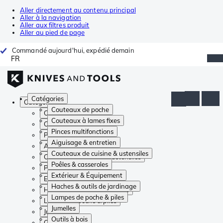
Aller directement au contenu principal
Aller à la navigation
Aller aux filtres produit
Aller au pied de page
Commandé aujourd'hui, expédié demain
FR
Catégories
Catégories
Couteaux de poche
Couteaux de poche
Couteaux à lames fixes
Couteaux à lames fixes
Pinces multifonctions
Pinces multifonctions
Aiguisage & entretien
Aiguisage & entretien
Couteaux de cuisine & ustensiles
Couteaux de cuisine & ustensiles
Poêles & casseroles
Poêles & casseroles
Extérieur & Équipement
Extérieur & Équipement
Haches & outils de jardinage
Haches & outils de jardinage
Lampes de poche & piles
Lampes de poche & piles
Jumelles
Jumelles
Outils à bois
Outils à bois