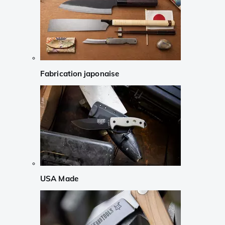
Fabrication japonaise
USA Made