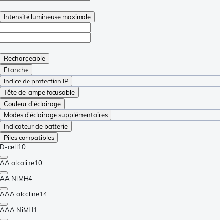
Intensité lumineuse maximale
Rechargeable
Étanche
Indice de protection IP
Tête de lampe focusable
Couleur d'éclairage
Modes d'éclairage supplémentaires
Indicateur de batterie
Piles compatibles
D-cell
10
AA alcaline
10
AA NiMH
4
AAA alcaline
14
AAA NiMH
1