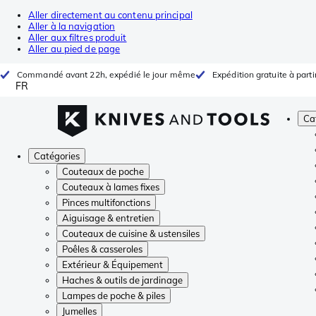
Aller directement au contenu principal
Aller à la navigation
Aller aux filtres produit
Aller au pied de page
Commandé avant 22h, expédié le jour même
Expédition gratuite à parti
FR
Ca
Catégories
Couteaux de poche
Couteaux à lames fixes
Pinces multifonctions
Aiguisage & entretien
Couteaux de cuisine & ustensiles
Poêles & casseroles
Extérieur & Équipement
Haches & outils de jardinage
Lampes de poche & piles
Jumelles