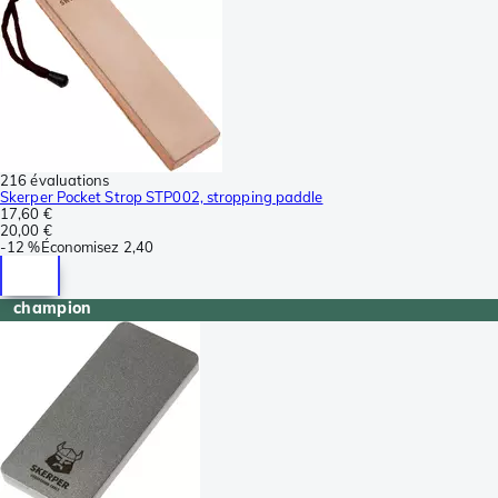
216 évaluations
Skerper Pocket Strop STP002, stropping paddle
17,60 €
20,00 €
-
12 %
Économisez
2,40
champion