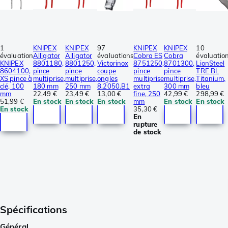
1
KNIPEX
KNIPEX
97
KNIPEX
KNIPEX
10
évaluation
Alligator
Alligator
évaluations
Cobra ES
Cobra
évaluatio
KNIPEX
8801180,
8801250,
Victorinox
8751250,
8701300,
LionSteel
8604100,
pince
pince
coupe
pince
pince
TRE BL
XS pince à
multiprise,
multiprise,
ongles
multiprise
multiprise,
Titanium,
clé, 100
180 mm
250 mm
8.2050.B1
extra
300 mm
bleu
mm
22,49 €
23,49 €
13,00 €
fine, 250
42,99 €
298,99 €
51,99 €
En stock
En stock
En stock
mm
En stock
En stock
En stock
35,30 €
En
rupture
de stock
Spécifications
Général