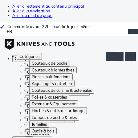
Aller directement au contenu principal
Aller à la navigation
Aller au pied de page
Commandé avant 22h, expédié le jour même
FR
Catégories
Catégories
Couteaux de poche
Couteaux de poche
Couteaux à lames fixes
Couteaux à lames fixes
Pinces multifonctions
Pinces multifonctions
Aiguisage & entretien
Aiguisage & entretien
Couteaux de cuisine & ustensiles
Couteaux de cuisine & ustensiles
Poêles & casseroles
Poêles & casseroles
Extérieur & Équipement
Extérieur & Équipement
Haches & outils de jardinage
Haches & outils de jardinage
Lampes de poche & piles
Lampes de poche & piles
Jumelles
Jumelles
Outils à bois
Outils à bois