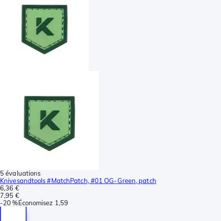
5 évaluations
Knivesandtools #MatchPatch, #01 OG-Green, patch
6,36 €
7,95 €
-
20 %
Économisez
1,59