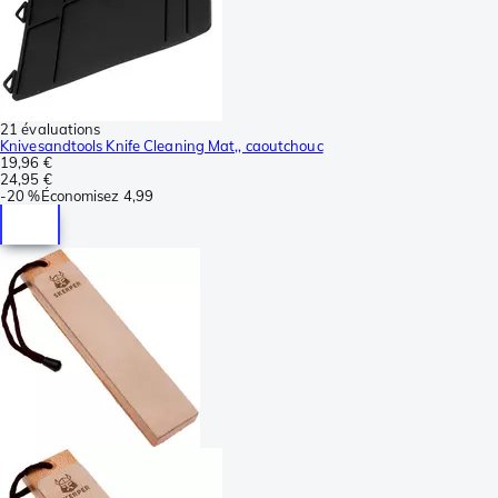
21 évaluations
Knivesandtools Knife Cleaning Mat,, caoutchouc
19,96 €
24,95 €
-
20 %
Économisez
4,99